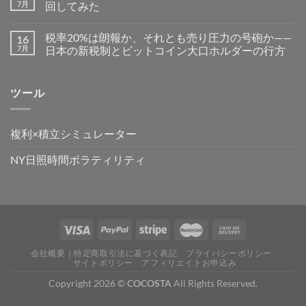
7月
回してみた
税率20%は朗報か、それとも売り圧力の号砲か——
16
7月
日本の新税制とビットコイン大口ホルダーの行方
ツール
複利×積立シミュレーター
NY日照時間ボラティリティ
会社概要｜特定商取引法に基づく表記
プライバシーポリシー
サイトポリシー
アフィリエイトお申込み
Copyright 2026 ©
COCOSTA
All Rights Reserved.