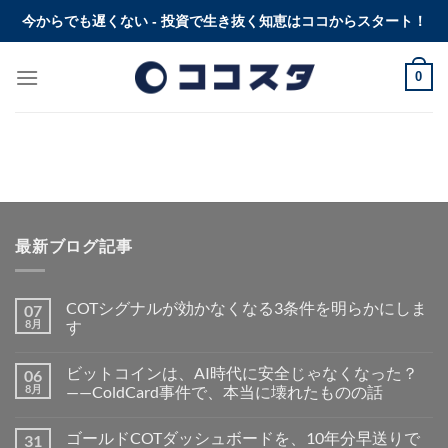
Skip
今からでも遅くない - 投資で生き抜く知恵はココからスタート！
to
content
0
最新ブログ記事
COTシグナルが効かなくなる3条件を明らかにしま
07
8月
す
ビットコインは、AI時代に安全じゃなくなった？
06
8月
——ColdCard事件で、本当に壊れたものの話
ゴールドCOTダッシュボードを、10年分早送りで
31