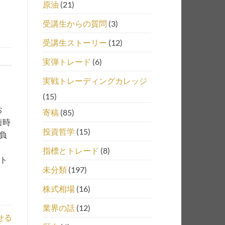
原油
(21)
受講生からの質問
(3)
受講生ストーリー
(12)
実弾トレード
(6)
実戦トレーディングカレッジ
(15)
お
寄稿
(85)
短時
投資哲学
(15)
負
指標とトレード
(8)
、ト
未分類
(197)
株式相場
(16)
業界の話
(12)
せる