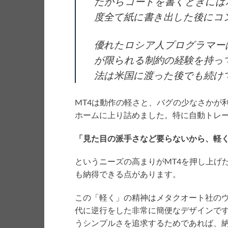
だからコードを書くときには
度全て紙に書き出した後にコ
優れたロシア人プログラマー
が限られる制約の経験を持っ
法は米国に渡った後でも続け
MT4は動作の軽さと、バグの少なさかが
ホームに上り詰めました。特に自動トレ
「見た目の派手さなど要らないから、軽
というニーズの高まりがMT4を押し上げ
も納得できる点があります。
この「軽く」の精神はメタクオート社の
代に逆行をした非常に簡便なデザインで
うシンプルさを追求するためであれば、