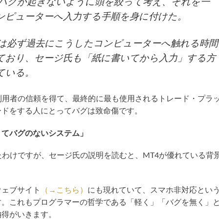
バグが起きないように頭を絞って考え、それを一
ンピューターへ入力する手順を身に付けた。
は必ず過去にこうしたコンピューターへ触れる時間
ており、セージ氏も「紙に書いてから入力」する方
ている。
利用者の信頼を得て、最終的に最も使用されるトレード・プラ
ードをする人にとってバグは致命傷です。
くてバグのないシステム」
たわけですが、セージ氏の説明を読むと、MT4が優れている背
ウェブサイト
（→こちら）
にも現れていて、スマホ非対応とい
す。これもプログラマーの哲学である「軽く」「バグを無く」
納得がいきます。