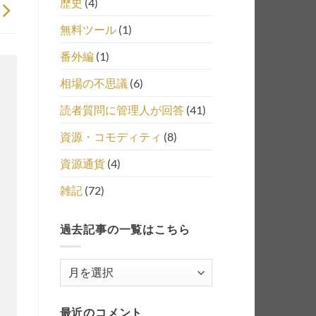
歴史
(4)
無料ツール
(1)
番外編
(1)
相場の不思議
(6)
読者質問に管理人が回答
(41)
資源・コモディティ
(8)
資源通貨
(4)
雑記
(72)
過去記事の一覧はこちら
過
去
記
最近のコメント
事