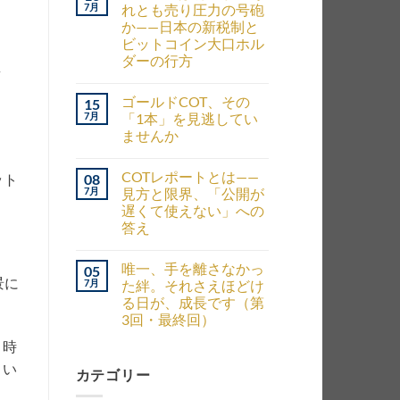
7月
れとも売り圧力の号砲
か——日本の新税制と
ビットコイン大口ホル
ダーの行方
ゴールドCOT、その
15
7月
「1本」を見逃してい
ませんか
COTレポートとは——
08
ット
7月
見方と限界、「公開が
遅くて使えない」への
答え
唯一、手を離さなかっ
05
景に
7月
た絆。それさえほどけ
る日が、成長です（第
3回・最終回）
う時
とい
カテゴリー