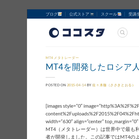
Skip
ブログ
公式ストア
スクール
受講
to
content
MT4 メタトレーダー
MT4を開発したロシア
POSTED ON
2015-04-14
BY
佐々木徹（ささきとおる）
[images style=”0″ image=”http%3A%2F%2
content%2Fuploads%2F2015%2F04%2Fhtm
width=”630″ align=”center” top_margin=”0″ 
MT4（メタトレーダー）は世界中で最も
者が開発しました。この記事ではMT4の