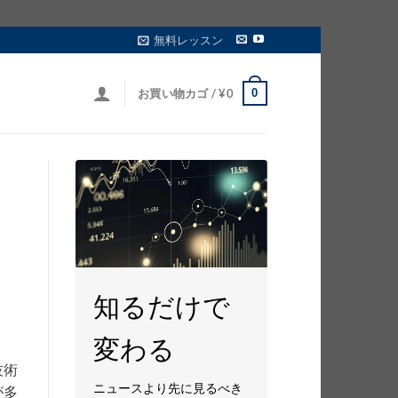
無料レッスン
0
お買い物カゴ /
¥
0
知るだけで
変わる
技術
ニュースより先に見るべき
が多