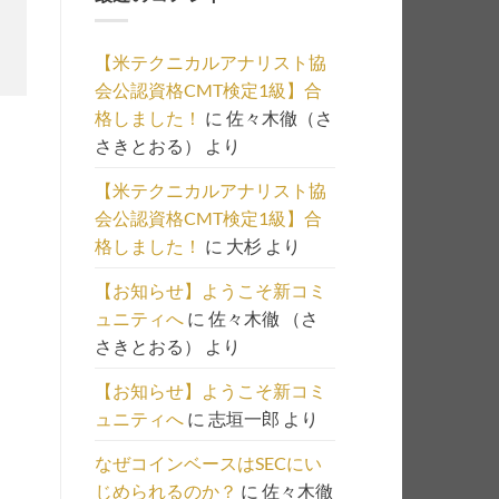
の
一
【米テクニカルアナリスト協
覧
会公認資格CMT検定1級】合
は
格しました！
に
佐々木徹（さ
こ
さきとおる）
より
ち
ら
【米テクニカルアナリスト協
会公認資格CMT検定1級】合
格しました！
に
大杉
より
【お知らせ】ようこそ新コミ
ュニティへ
に
佐々木徹 （さ
さきとおる）
より
【お知らせ】ようこそ新コミ
ュニティへ
に
志垣一郎
より
なぜコインベースはSECにい
じめられるのか？
に
佐々木徹