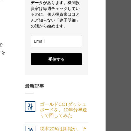
データがあります。機関投
資家は毎週チェックしてい
るのに、個人投資家はほと
んど知らない「建玉明細」
ま
の話から始めます。
で
ンを
受信する
最新記事
ゴールドCOTダッシュ
31
7月
ボードを、10年分早送
りで回してみた
税率20%は朗報か、そ
16