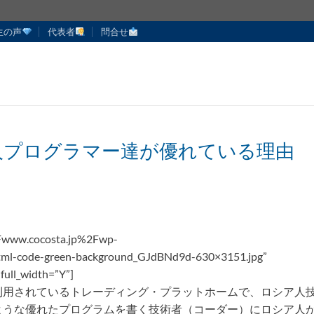
生の声
代表者
問合せ
人プログラマー達が優れている理由
Fwww.cocosta.jp%2Fwp-
l-code-green-background_GJdBNd9d-630×3151.jpg”
full_width=”Y”]
利用されているトレーディング・プラットホームで、ロシア人
ような優れたプログラムを書く技術者（コーダー）にロシア人