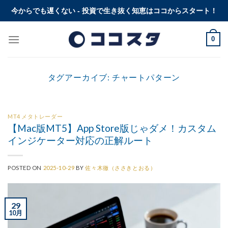
Skip
今からでも遅くない - 投資で生き抜く知恵はココからスタート！
to
content
0
タグアーカイブ:
チャートパターン
MT4 メタトレーダー
【Mac版MT5】App Store版じゃダメ！カスタム
インジケーター対応の正解ルート
POSTED ON
2025-10-29
BY
佐々木徹（ささきとおる）
29
10月