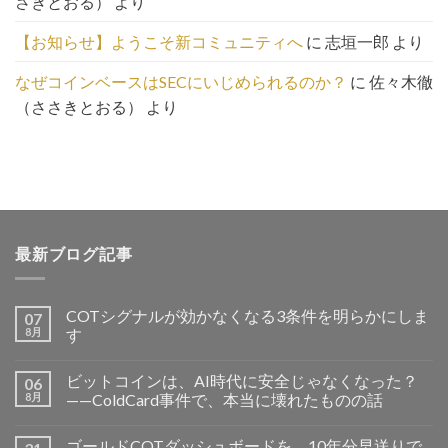
さきとおる）
より
【お知らせ】ようこそ新コミュニティへ
に
志垣一郎
より
なぜコインベースはSECにいじめられるのか？
に
佐々木徹
（ささきとおる）
より
最新ブログ記事
COTシグナルが効かなくなる3条件を明らかにしま
07
8月
す
ビットコインは、AI時代に安全じゃなくなった？
06
8月
——ColdCard事件で、本当に壊れたものの話
ゴールドCOTダッシュボードを、10年分早送りで