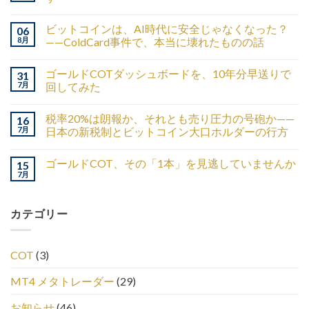
ビットコインは、AI時代に安全じゃなくなった？
06
8月
——ColdCard事件で、本当に壊れたものの話
ゴールドCOTダッシュボードを、10年分早送りで
31
7月
回してみた
税率20%は朗報か、それとも売り圧力の号砲か——
16
7月
日本の新税制とビットコイン大口ホルダーの行方
ゴールドCOT、その「1本」を見逃していませんか
15
7月
カテゴリー
COT
(3)
MT4 メタトレーダー
(29)
お知らせ
(46)