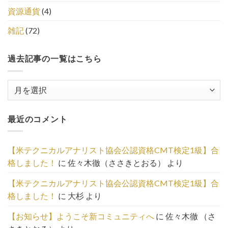
資源通貨
(4)
雑記
(72)
過去記事の一覧はこちら
過
去
記
最近のコメント
事
の
一
【米テクニカルアナリスト協会公認資格CMT検定1級】合
覧
格しました！
に
佐々木徹（ささきとおる）
より
は
こ
【米テクニカルアナリスト協会公認資格CMT検定1級】合
ち
格しました！
に
大杉
より
ら
【お知らせ】ようこそ新コミュニティへ
に
佐々木徹 （さ