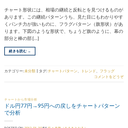
チャート形状には、相場の継続と反転とを見つけるものが
あります。この継続パターンうち、見た目にもわかりやす
くパンチ力が強いものに、フラグパターン（旗形状）があ
ります。下図のような形状で、ちょうど旗のように、幕の
部分と棒の部 […]
続きを読む
→
カテゴリー:
未分類
|
タグ:
チャートパターン
、
トレンド
、
フラッグ
コメントをどうぞ
チャートから市場分析
ドル円77円→95円への戻しをチャートパターン
で分析
POSTED ON
2012-01-30
BY
佐々木徹（ささきとおる）