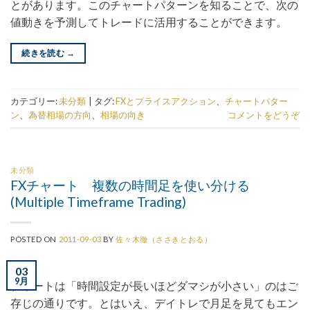
とがあります。このチャートパターンを知ることで、次の
値動きを予測してトレードに活用することができます。
続きを読む
→
カテゴリー:
未分類
|
タグ:
FXとプライスアクション
、
チャートパター
ン
、
為替相場の方向
、
相場の向き
コメントをどうぞ
未分類
FXチャート 複数の時間足を使い分ける
(Multiple Timeframe Trading)
POSTED ON
2011-09-03
BY
佐々木徹（ささきとおる）
03
9月
チャートは「時間設定が長いほどダマシが小さい」のはご
存じの通りです。とはいえ、デイトレで月足を見てもエン