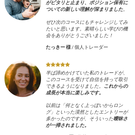
がピタリと止まり、ポジション保有に
ついての新しい理解が深まりました
。
ぜひ次のコースにもチャレンジしてみ
たいと思います。素晴らしい学びの機
会をありがとうございました！
たっきー 様
/
個人トレーダー
半ば諦めかけていた私のトレードが、
このコースを受けて自信を持って取引
できるようになりました。
これからの
成長が本当に楽しみです。
以前は「何となく上っぽいからロン
グ」といった漠然としたエントリーが
多かったのですが、そういった
曖昧さ
が一掃されました。