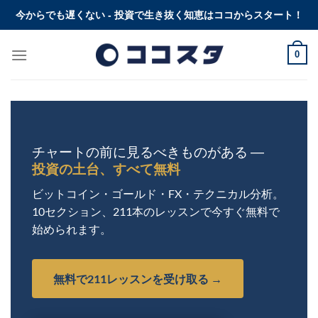
Skip
今からでも遅くない - 投資で生き抜く知恵はココからスタート！
to
content
0
チャートの前に見るべきものがある ―
投資の土台、すべて無料
ビットコイン・ゴールド・FX・テクニカル分析。
10セクション、211本のレッスンで今すぐ無料で
始められます。
無料で211レッスンを受け取る →