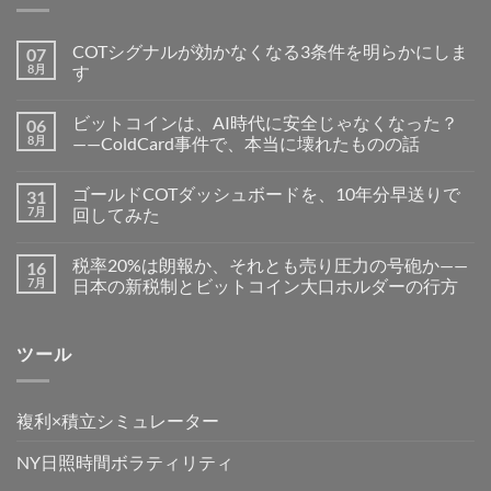
COTシグナルが効かなくなる3条件を明らかにしま
07
8月
す
ビットコインは、AI時代に安全じゃなくなった？
06
8月
——ColdCard事件で、本当に壊れたものの話
ゴールドCOTダッシュボードを、10年分早送りで
31
7月
回してみた
税率20%は朗報か、それとも売り圧力の号砲か——
16
7月
日本の新税制とビットコイン大口ホルダーの行方
ツール
複利×積立シミュレーター
NY日照時間ボラティリティ