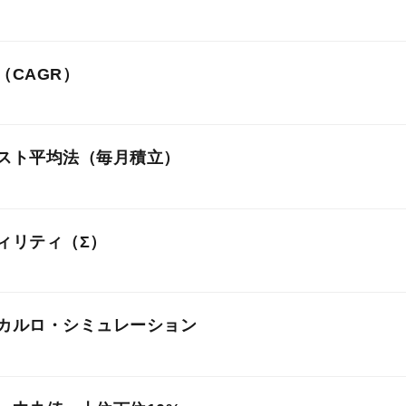
けでなく、過去に得た利益にも利息がつく仕組みです。単純に
（CAGR）
増える」と覚えてください。
万円を年率7%で運用すると、1年後は107万円。2年目は107万円
算した平均リターンです。「年平均でこれだけ増えた」という
.49万円。単利なら毎年7万円ずつですが、複利は時間が経つほ
スト平均法（毎月積立）
に使います。
。
して、過去100年の米国株式（S&P500）の実質リターンは年
定額を機械的に買い続ける手法です。価格が高いときは少なく
代で始めると、複利の恩恵を受ける時間が30年以上あります。これ
ます。金は過去20年で約8〜9%程度。ただしこれはあくまで
ィリティ（Σ）
えるため、平均取得単価を自然に下げる効果があります。
有利」と言われる理由です。
来を保証するものではありません。
の「元本合計（緑の線）」と「期待値（オレンジの破線）」の
ターンの「ブレ幅」です。σ（シグマ）と呼ばれる統計の標準
イダーを動かして「もし5%だったら」「もし10%だったら」を比
均法と複利が生み出した運用益です。積立なしと積立ありで、
カルロ・シミュレーション
回り7%・ボラティリティ15%の場合、約3分の2の年は−8%〜+
。利回りが2〜3%違うだけで、20年後の資産は倍近く変わること
かを確認してみてください。
メージです。
使って「ありえる未来」を大量に計算する手法です。カジノで
月3万円×20年」の元本合計は720万円。それが7%複利でどこまで
ドは±15〜20%、ビットコインは±60%以上、低リスク債券は±