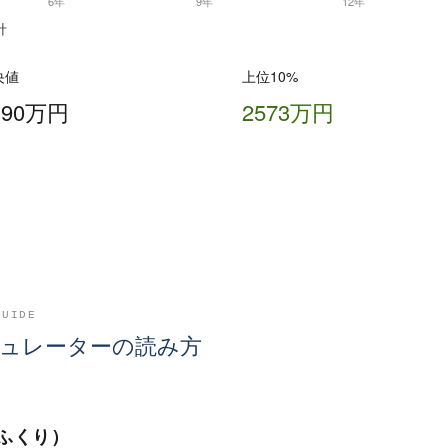
計
央値
上位10%
390万円
2573万円
GUIDE
ュレーターの読み方
ふくり）