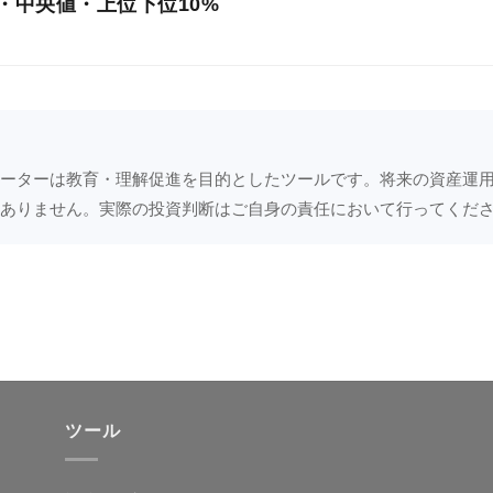
・中央値・上位下位10%
テカルロが名前の由来で、第二次世界大戦中の核開発（マンハ
がこのツールの核心です。
です。
的に使われ始めました。
は、設定した利回りが毎年ぴったり実現した場合の理論値です
ティリティを0%にすると、25本の線が1本に重なります。「ブレ
ールでは、設定した利回りとボラティリティをもとに、毎年の
りをブレながら動きます。
うなる」という純粋な理論値です。そこから徐々に上げると、現実
に生成して25本の「仮想の未来」を描いています。1本1本が
てきます。
えた」という軌跡です。
は25本のシミュレーションを並べたとき真ん中の値です。「
ーターは教育・理解促進を目的としたツールです。将来の資産運
い」という直感的なラインです。期待値より低くなることが多
ありません。実際の投資判断はご自身の責任において行ってくだ
ナリオ再生成」を押すたびに別の乱数が走り、違う25本が描かれ
称性によるものです。
期待値の線（オレンジ）は動きません。確率の中心は変わらないけ
下位10%
は、運が良かった場合と悪かった場合の目安です。現
も違う——それが投資の現実です。
囲に収まりますが、まれに外れることもあります。
ツール