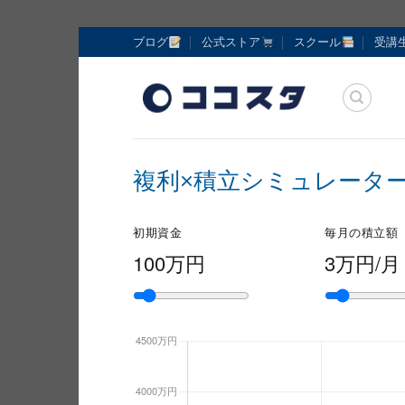
Skip
ブログ
公式ストア
スクール
受講
to
content
複利×積立シミュレータ
初期資金
毎月の積立額
100万円
3万円/月