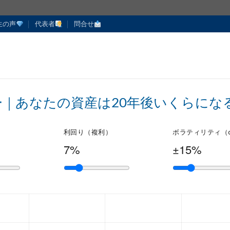
生の声
代表者
問合せ
ー｜あなたの資産は20年後いくらにな
利回り（複利）
ボラティリティ（
7%
±15%