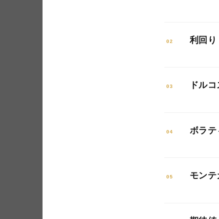
元本だ
利回り
さらに
02
100
年率換
114
ドルコ
の計算
03
します
参考と
毎月一
30
れてい
ボラテ
多く買
04
ほど
り、将
グラフ
年間リ
スラ
スト平
モンテ
す。利
05
さい
変わる
まるイ
乱数を
「毎
ゴール