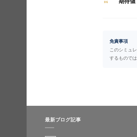
期待値
のモン
06
問い
な目安
で本格
期待値
ボラ
このツ
線の周
はこ
ンダム
免責事項
見え
もあり
中央値
このシミュレ
のくら
するものでは
「シ
の非対
ても
上位・
いつ
この範
最新ブログ記事