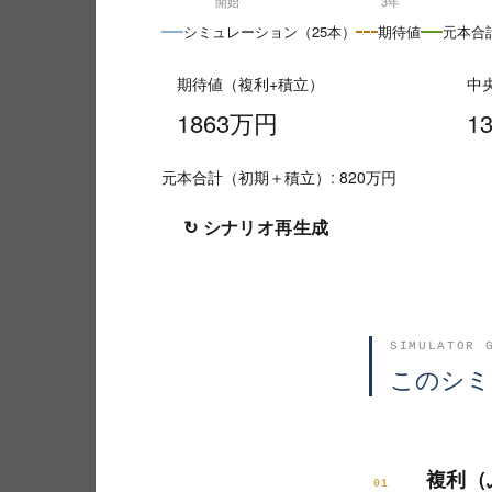
シミュレーション（25本）
期待値
元本合
期待値（複利+積立）
中
1863万円
1
元本合計（初期＋積立）: 820万円
↻ シナリオ再生成
SIMULATOR 
このシミ
複利（
01