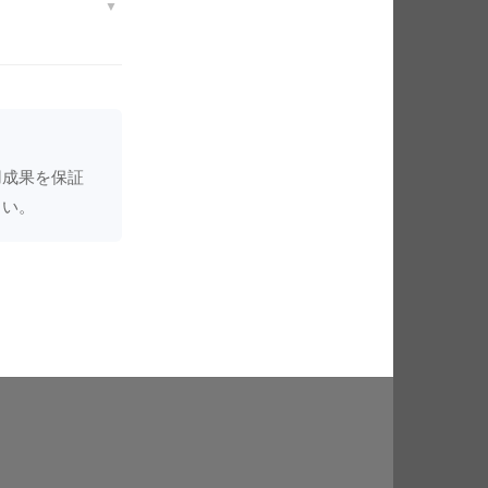
▼
ッタン計画）
。現実はこの
がなければ複利
リターンをラ
の散らばりが
「こういう人生
半分の確率でこ
用成果を保証
いのは、複利
さい。
ます。何度押し
れど、道中は
実はほとんど