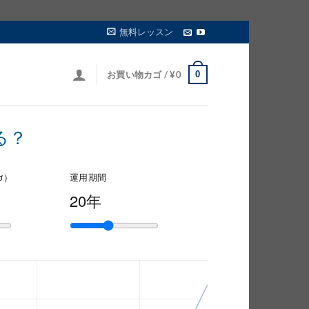
無料レッスン
0
お買い物カゴ /
¥
0
る？
σ）
運用期間
20年