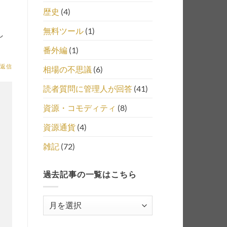
歴史
(4)
無料ツール
(1)
し
番外編
(1)
返信
相場の不思議
(6)
読者質問に管理人が回答
(41)
資源・コモディティ
(8)
資源通貨
(4)
雑記
(72)
過去記事の一覧はこちら
過
去
記