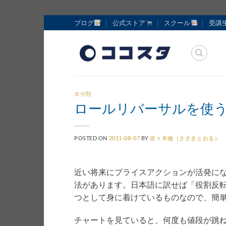
Skip
ブログ
公式ストア
スクール
受講
to
content
未分類
ロールリバーサルを使
POSTED ON
2011-08-07
BY
佐々木徹（ささきとおる）
近い将来にプライスアクションが活発に
法があります。日本語に訳せば「役割反
つとして身に着けているものなので、簡
チャートを見ていると、何度も値段が跳