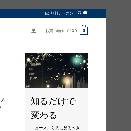
無料レッスン
0
お買い物カゴ /
¥
0
知るだけで
る方
の一
変わる
ニュースより先に見るべき