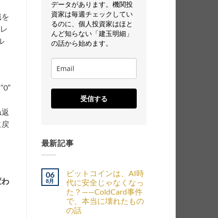
データがあります。機関投
資家は毎週チェックしてい
識を
るのに、個人投資家はほと
がレ
んど知らない「建玉明細」
ル
の話から始めます。
”0″
受信する
ね返
に戻
最新記事
ビットコインは、AI時
06
変わ
8月
代に安全じゃなくなっ
た？——ColdCard事件
で、本当に壊れたもの
の話