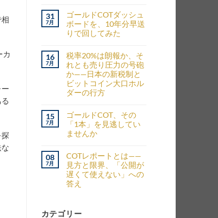
ゴールドCOTダッシュ
31
で相
7月
ボードを、10年分早送
りで回してみた
ーカ
税率20%は朗報か、そ
16
7月
れとも売り圧力の号砲
か——日本の新税制と
ビットコイン大口ホル
レー
ダーの行方
ある
ゴールドCOT、その
15
7月
「1本」を見逃してい
ませんか
を探
法な
COTレポートとは——
08
7月
見方と限界、「公開が
遅くて使えない」への
答え
カテゴリー