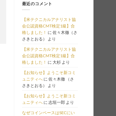
最近のコメント
事
の
一
【米テクニカルアナリスト協
覧
会公認資格CMT検定1級】合
は
格しました！
に
佐々木徹（さ
こ
さきとおる）
より
ち
ら
【米テクニカルアナリスト協
会公認資格CMT検定1級】合
格しました！
に
大杉
より
【お知らせ】ようこそ新コミ
ュニティへ
に
佐々木徹 （さ
さきとおる）
より
【お知らせ】ようこそ新コミ
ュニティへ
に
志垣一郎
より
なぜコインベースはSECにい