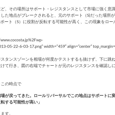
ほど、その場所はサポート・レジスタンスとして市場に強く意
した地点がブレークされると、元のサポート（S)だった場所
はサポート（S）に役割が反転する可能性が高く、この現象をロー
Fwww.cocosta.jp%2Fwp-
05-22-6-03-17.png” width=”459″ align=”center” top_margin=
ジスタンスゾーンを相場が何度かテストするも抜けず、下に跳
抜けて行き、図の右端でチャートが元のレジスタンスを確認し
、この時点で
相場が戻ってきた。ロールリバーサルでこの地点はサポートに
反転する可能性が高い」
きます。