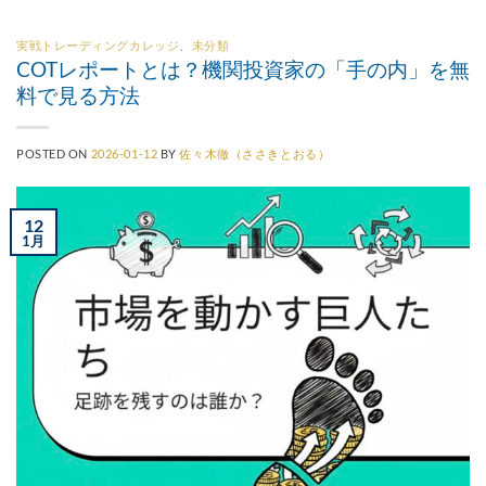
実戦トレーディングカレッジ
、
未分類
COTレポートとは？機関投資家の「手の内」を無
料で見る方法
POSTED ON
2026-01-12
BY
佐々木徹（ささきとおる）
12
1月