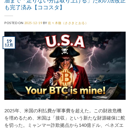
油まで「足りない分は取り上げる」ための法改正
も完了済み【ココスタ】
POSTED ON
2025-12-19
BY
佐々木徹（ささきとおる）
19
12月
2025年、米国の利払費が軍事費を超えた。この財政危機
を埋めるため、米国は「接収」という新たな財源確保に舵
を切った。ミャンマー詐欺拠点から140億ドル、ベネズエ