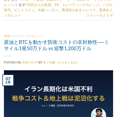
レッジ
|
タグ:
50代からの投資
、
FX
、
トレーディングカレッジ
、
バブル
世代
、
ビットコイン
、
中銀ハンター
、
再現性のあるトレード
、
受講生イ
ンタビュー
コメントをどうぞ
実戦トレーディングカレッジ
原油とBTCを動かす防衛コストの非対称性──ミ
サイル1発50万ドル vs 迎撃1,200万ドル
POSTED ON
2026-03-07
BY
佐々木徹（ささきとおる）
07
3月