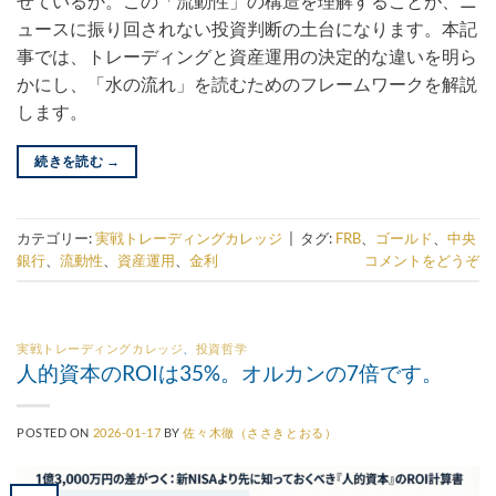
せているか。この「流動性」の構造を理解することが、ニ
ュースに振り回されない投資判断の土台になります。本記
事では、トレーディングと資産運用の決定的な違いを明ら
かにし、「水の流れ」を読むためのフレームワークを解説
します。
続きを読む
→
カテゴリー:
実戦トレーディングカレッジ
|
タグ:
FRB
、
ゴールド
、
中央
銀行
、
流動性
、
資産運用
、
金利
コメントをどうぞ
実戦トレーディングカレッジ
、
投資哲学
人的資本のROIは35%。オルカンの7倍です。
POSTED ON
2026-01-17
BY
佐々木徹（ささきとおる）