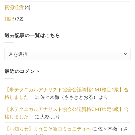
資源通貨
(4)
雑記
(72)
過去記事の一覧はこちら
過
去
記
最近のコメント
事
の
一
【米テクニカルアナリスト協会公認資格CMT検定1級】合
覧
格しました！
に
佐々木徹（ささきとおる）
より
は
こ
【米テクニカルアナリスト協会公認資格CMT検定1級】合
ち
格しました！
に
大杉
より
ら
【お知らせ】ようこそ新コミュニティへ
に
佐々木徹 （さ