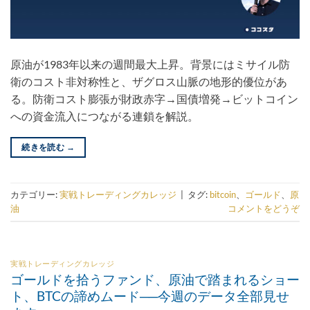
原油が1983年以来の週間最大上昇。背景にはミサイル防
衛のコスト非対称性と、ザグロス山脈の地形的優位があ
る。防衛コスト膨張が財政赤字→国債増発→ビットコイン
への資金流入につながる連鎖を解説。
続きを読む
→
カテゴリー:
実戦トレーディングカレッジ
|
タグ:
bitcoin
、
ゴールド
、
原
油
コメントをどうぞ
実戦トレーディングカレッジ
ゴールドを拾うファンド、原油で踏まれるショー
ト、BTCの諦めムード──今週のデータ全部見せ