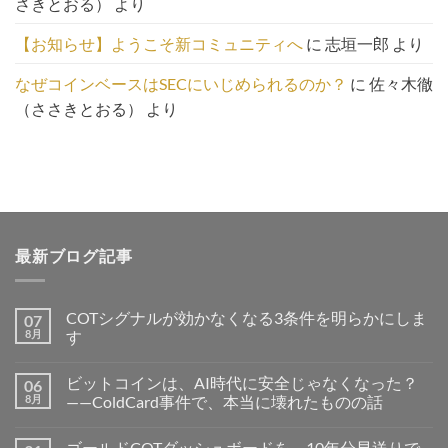
さきとおる）
より
【お知らせ】ようこそ新コミュニティへ
に
志垣一郎
より
なぜコインベースはSECにいじめられるのか？
に
佐々木徹
（ささきとおる）
より
最新ブログ記事
COTシグナルが効かなくなる3条件を明らかにしま
07
8月
す
ビットコインは、AI時代に安全じゃなくなった？
06
8月
——ColdCard事件で、本当に壊れたものの話
ゴールドCOTダッシュボードを、10年分早送りで