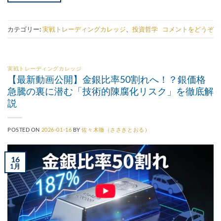
カテゴリー:
実戦トレーディングカレッジ
、
投資哲学
コメントをどうぞ
実戦トレーディングカレッジ
【最新動画公開】金銀比率50割れへ！？銀価格
急騰の裏に潜む「技術的陳腐化リスク」を徹底解
説
POSTED ON
2026-01-16
BY
佐々木徹（ささきとおる）
16
1月