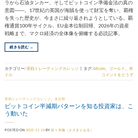
ラから石油タンカー、そしてビットコイン準備金法の真の
意図――。17世紀の英国が海賊を使って財宝を奪い、覇権
を失った歴史が、今まさに繰り返されようとしている。覇
権通貨100年サイクル、EU金本位制回帰、2026年の資産
戦略まで、マクロ経済の全体像を俯瞰する必読記事。
続きを読む
→
カテゴリー:
実戦トレーディングカレッジ
|
タグ:
bitcoin
、
ゴールド
、
米
ドル
コメントをどうぞ
実戦トレーディングカレッジ
、
未分類
ビットコイン半減期パターンを知る投資家は、こ
う動いた
POSTED ON
2025-11-16
BY
佐々木徹（ささきとおる）