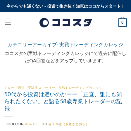
Skip
今からでも遅くない - 投資で生き抜く知恵はココからスタート！
to
content
0
カテゴリーアーカイブ:
実戦トレーディングカレッジ
ココスタの実戦トレーディングカレッジにて過去に配信し
たQA回答などをアップしていきます。
トレード通信
、
受講生ストーリー
、
実戦トレーディングカレッジ
50代から投資は遅いのかーー「正直、誰にも知
られたくない」と語る58歳専業トレーダーの記
録
POSTED ON
2026-05-30
BY
佐々木徹（ささきとおる）