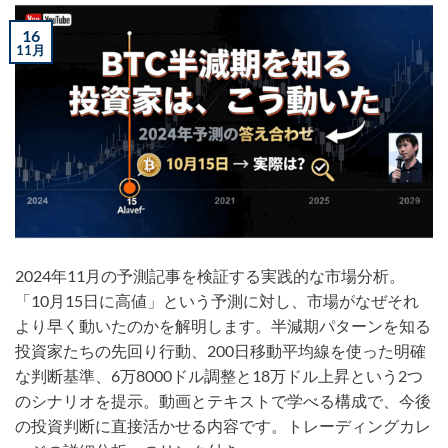
16
11月
2024年11月の予測記事を検証する実践的な市場分析。
「10月15日に高値」という予測に対し、市場がなぜそれ
より早く動いたのかを解明します。半減期パターンを知る
投資家たちの先回り行動、200日移動平均線を使った明確
な判断基準、6万8000ドル調整と18万ドル上昇という2つ
のシナリオを提示。動画とテキストで学べる構成で、今後
の投資判断に直接活かせる内容です。トレーディングカレ