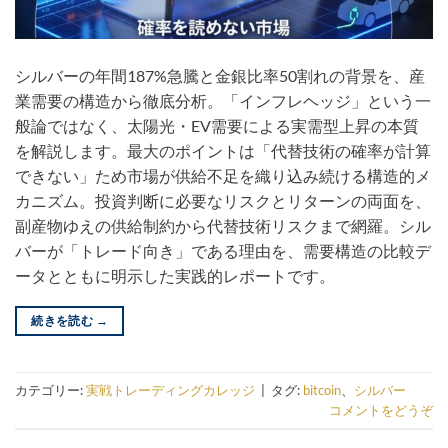
シルバーの年間187%急騰と金銀比率50割れの背景を、産
業需要の構造から徹底分析。「インフレヘッジ」という一
般論ではなく、太陽光・EV需要による実需型上昇の本質
を解説します。最大のポイントは「代替技術の確率が計算
できない」ため市場が供給不足を織り込み続ける構造的メ
カニズム。投資判断に必要なリスクとリターンの両面を、
副産物ゆえの供給制約から代替技術リスクまで網羅。シル
バーが「トレード向き」である理由を、需要構造の比較デ
ータとともに明示した実践的レポートです。
続きを読む
→
カテゴリー:
実戦トレーディングカレッジ
|
タグ:
bitcoin
、
シルバー
コメントをどうぞ