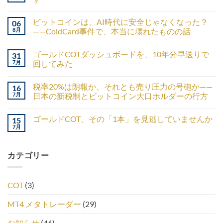
ビットコインは、AI時代に安全じゃなくなった？
06
8月
——ColdCard事件で、本当に壊れたものの話
ゴールドCOTダッシュボードを、10年分早送りで
31
7月
回してみた
税率20%は朗報か、それとも売り圧力の号砲か——
16
7月
日本の新税制とビットコイン大口ホルダーの行方
ゴールドCOT、その「1本」を見逃していませんか
15
7月
カテゴリー
COT
(3)
MT4 メタトレーダー
(29)
お知らせ
(46)