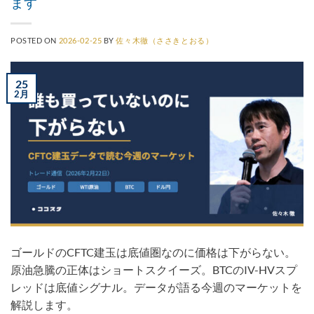
ます
POSTED ON
2026-02-25
BY
佐々木徹（ささきとおる）
25
2月
ゴールドのCFTC建玉は底値圏なのに価格は下がらない。
原油急騰の正体はショートスクイーズ。BTCのIV-HVスプ
レッドは底値シグナル。データが語る今週のマーケットを
解説します。