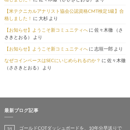
は
こ
【米テクニカルアナリスト協会公認資格CMT検定1級】合
ち
格しました！
に
大杉
より
ら
【お知らせ】ようこそ新コミュニティへ
に
佐々木徹 （さ
さきとおる）
より
【お知らせ】ようこそ新コミュニティへ
に
志垣一郎
より
なぜコインベースはSECにいじめられるのか？
に
佐々木徹
（ささきとおる）
より
最新ブログ記事
ゴールドCOTダッシュボードを、10年分早送りで
31