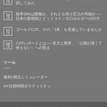
7月
回してみた
税率20%は朗報か、それとも売り圧力の号砲か——
16
7月
日本の新税制とビットコイン大口ホルダーの行方
ゴールドCOT、その「1本」を見逃していませんか
15
7月
COTレポートとは——見方と限界、「公開が遅くて
08
7月
使えない」への答え
ツール
複利×積立シミュレーター
NY日照時間ボラティリティ