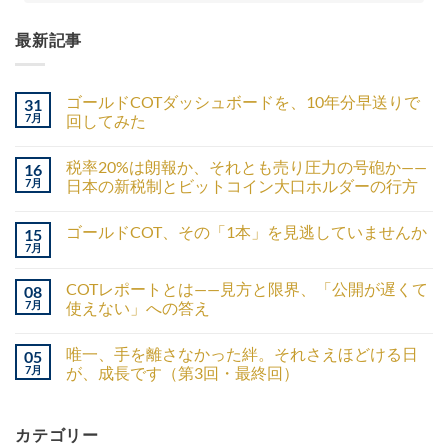
最新記事
ゴールドCOTダッシュボードを、10年分早送りで
31
7月
回してみた
税率20%は朗報か、それとも売り圧力の号砲か——
16
7月
日本の新税制とビットコイン大口ホルダーの行方
ゴールドCOT、その「1本」を見逃していませんか
15
7月
COTレポートとは——見方と限界、「公開が遅くて
08
7月
使えない」への答え
唯一、手を離さなかった絆。それさえほどける日
05
7月
が、成長です（第3回・最終回）
カテゴリー