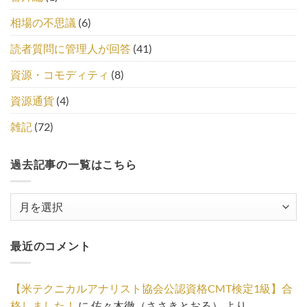
相場の不思議
(6)
読者質問に管理人が回答
(41)
資源・コモディティ
(8)
資源通貨
(4)
雑記
(72)
過去記事の一覧はこちら
過
去
記
最近のコメント
事
の
一
【米テクニカルアナリスト協会公認資格CMT検定1級】合
覧
格しました！
に
佐々木徹（ささきとおる）
より