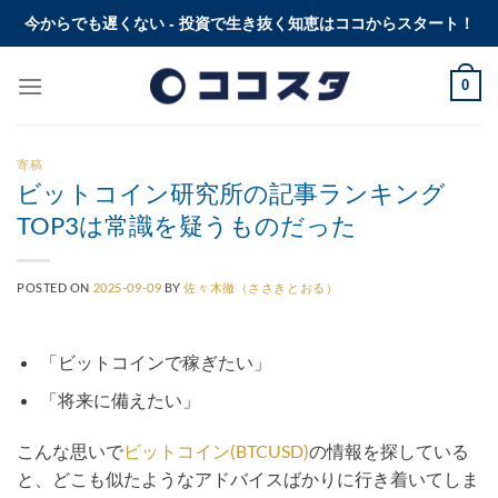
Skip
今からでも遅くない - 投資で生き抜く知恵はココからスタート！
to
content
0
寄稿
ビットコイン研究所の記事ランキング
TOP3は常識を疑うものだった
POSTED ON
2025-09-09
BY
佐々木徹（ささきとおる）
「ビットコインで稼ぎたい」
「将来に備えたい」
こんな思いで
ビットコイン(BTCUSD)
の情報を探している
と、どこも似たようなアドバイスばかりに行き着いてしま