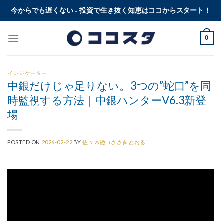
Skip
今からでも遅くない - 投資で生き抜く知恵はココからスタート！
to
content
0
インジケーター
中銀だけじゃ足りない。3つの”蛇口”を同
時監視する方法｜中銀ハンターV6.3新登
場
POSTED ON
2026-02-22
BY
佐々木徹（ささきとおる）