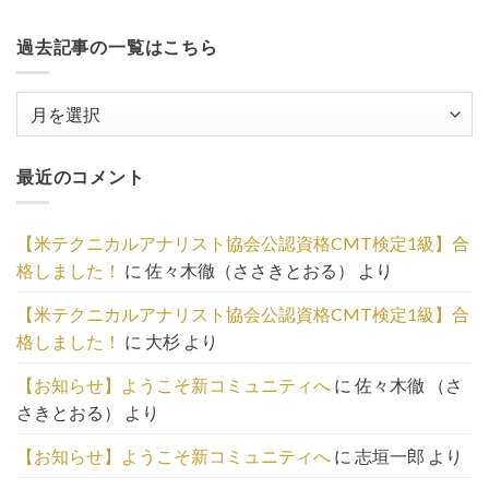
過去記事の一覧はこちら
過
去
記
最近のコメント
事
の
一
【米テクニカルアナリスト協会公認資格CMT検定1級】合
覧
格しました！
に
佐々木徹（ささきとおる）
より
は
こ
【米テクニカルアナリスト協会公認資格CMT検定1級】合
ち
格しました！
に
大杉
より
ら
【お知らせ】ようこそ新コミュニティへ
に
佐々木徹 （さ
さきとおる）
より
【お知らせ】ようこそ新コミュニティへ
に
志垣一郎
より