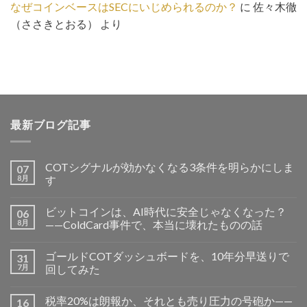
なぜコインベースはSECにいじめられるのか？
に
佐々木徹
（ささきとおる）
より
最新ブログ記事
COTシグナルが効かなくなる3条件を明らかにしま
07
8月
す
ビットコインは、AI時代に安全じゃなくなった？
06
8月
——ColdCard事件で、本当に壊れたものの話
ゴールドCOTダッシュボードを、10年分早送りで
31
7月
回してみた
税率20%は朗報か、それとも売り圧力の号砲か——
16