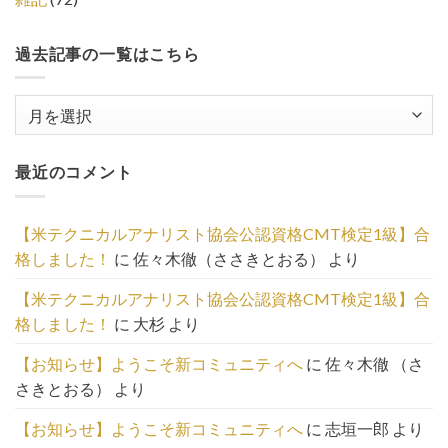
過去記事の一覧はこちら
過
去
記
最近のコメント
事
の
一
【米テクニカルアナリスト協会公認資格CMT検定1級】合
覧
格しました！
に
佐々木徹（ささきとおる）
より
は
こ
【米テクニカルアナリスト協会公認資格CMT検定1級】合
ち
格しました！
に
大杉
より
ら
【お知らせ】ようこそ新コミュニティへ
に
佐々木徹 （さ
さきとおる）
より
【お知らせ】ようこそ新コミュニティへ
に
志垣一郎
より