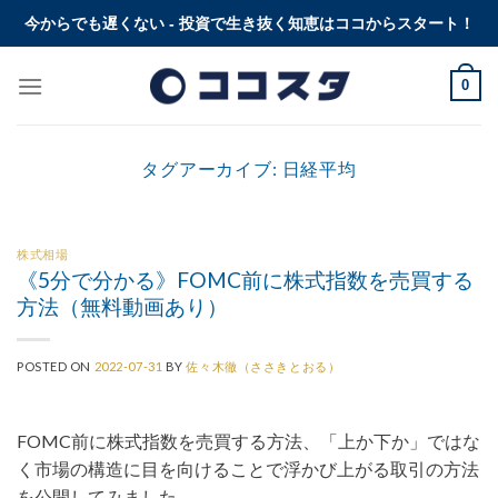
Skip
今からでも遅くない - 投資で生き抜く知恵はココからスタート！
to
content
0
タグアーカイブ:
日経平均
株式相場
《5分で分かる》FOMC前に株式指数を売買する
方法（無料動画あり）
POSTED ON
2022-07-31
BY
佐々木徹（ささきとおる）
FOMC前に株式指数を売買する方法、「上か下か」ではな
く市場の構造に目を向けることで浮かび上がる取引の方法
を公開してみました。