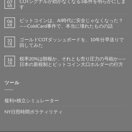
COTシグナルが効かなくなる3条件を明らかにしま
07
8月
す
ビットコインは、AI時代に安全じゃなくなった？
06
8月
——ColdCard事件で、本当に壊れたものの話
ゴールドCOTダッシュボードを、10年分早送りで
31
7月
回してみた
税率20%は朗報か、それとも売り圧力の号砲か——
16
7月
日本の新税制とビットコイン大口ホルダーの行方
ツール
複利×積立シミュレーター
NY日照時間ボラティリティ