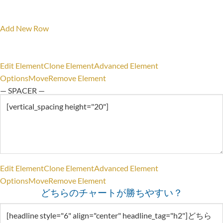
Add New Row
Edit Element
Clone Element
Advanced Element
Options
Move
Remove Element
— SPACER —
Edit Element
Clone Element
Advanced Element
Options
Move
Remove Element
どちらのチャートが勝ちやすい？