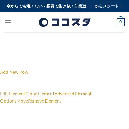
Skip
今からでも遅くない - 投資で生き抜く知恵はココからスタート！
to
content
0
Add New Row
Edit Element
Clone Element
Advanced Element
Options
Move
Remove Element