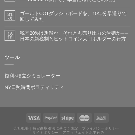
ゴールドCOTダッシュボードを、10年分早送りで
31
7月
回してみた
税率20%は朗報か、それとも売り圧力の号砲か——
16
7月
日本の新税制とビットコイン大口ホルダーの行方
ツール
複利×積立シミュレーター
NY日照時間ボラティリティ
会社概要｜特定商取引法に基づく表記
プライバシーポリシー
サイトポリシー
アフィリエイトお申込み