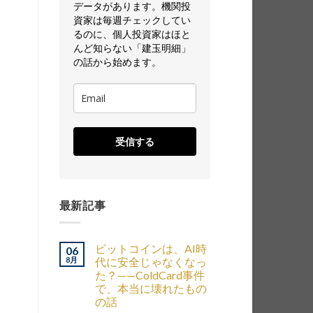
データがあります。機関投
資家は毎週チェックしてい
るのに、個人投資家はほと
んど知らない「建玉明細」
の話から始めます。
受信する
最新記事
ビットコインは、AI時
06
8月
代に安全じゃなくなっ
た？——ColdCard事件
で、本当に壊れたもの
の話