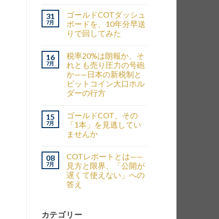
ゴールドCOTダッシュ
31
7月
ボードを、10年分早送
りで回してみた
税率20%は朗報か、そ
16
7月
れとも売り圧力の号砲
か——日本の新税制と
ビットコイン大口ホル
ダーの行方
ゴールドCOT、その
15
7月
「1本」を見逃してい
ませんか
COTレポートとは——
08
7月
見方と限界、「公開が
遅くて使えない」への
答え
カテゴリー