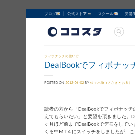
Skip
ブログ
公式ストア
スクール
受講
to
content
フィボナッチの使い方
DealBookでフィボ
POSTED ON
2012-06-02
BY
佐々木徹（ささきとおる）
読者の方から「DealBookでフィボナ
えてもらいたい」と要望を頂きました。De
ヶ月ほど前までDealBookでデモをし
くる中MT４にスイッチをしましたが、こう