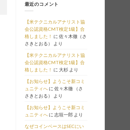
最近のコメント
事
の
一
【米テクニカルアナリスト協
覧
会公認資格CMT検定1級】合
は
格しました！
に
佐々木徹（さ
こ
さきとおる）
より
ち
ら
【米テクニカルアナリスト協
会公認資格CMT検定1級】合
格しました！
に
大杉
より
【お知らせ】ようこそ新コミ
ュニティへ
に
佐々木徹 （さ
さきとおる）
より
【お知らせ】ようこそ新コミ
ュニティへ
に
志垣一郎
より
なぜコインベースはSECにい