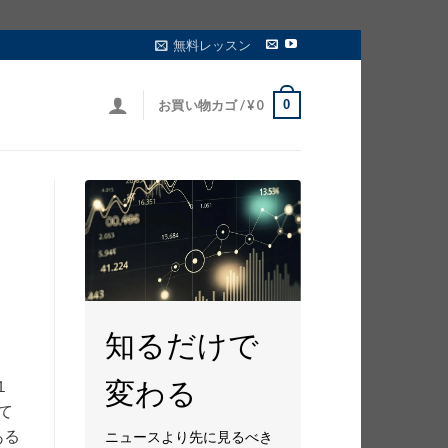
無料レッスン
0
お買い物カゴ /
¥
0
知るだけで
変わる
１
て
ある
ニュースより先に見るべき