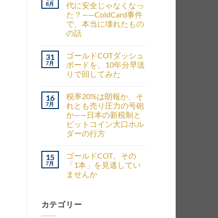
8月
代に安全じゃなくなっ
た？——ColdCard事件
で、本当に壊れたもの
の話
ゴールドCOTダッシュ
31
7月
ボードを、10年分早送
りで回してみた
税率20%は朗報か、そ
16
7月
れとも売り圧力の号砲
か——日本の新税制と
ビットコイン大口ホル
ダーの行方
ゴールドCOT、その
15
7月
「1本」を見逃してい
ませんか
カテゴリー