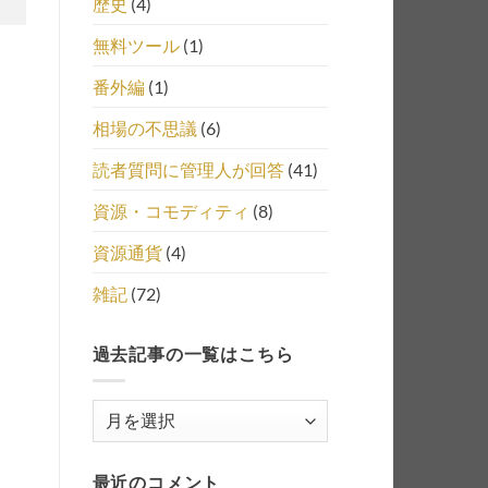
歴史
(4)
無料ツール
(1)
番外編
(1)
相場の不思議
(6)
読者質問に管理人が回答
(41)
資源・コモディティ
(8)
資源通貨
(4)
雑記
(72)
過去記事の一覧はこちら
過
去
記
最近のコメント
事