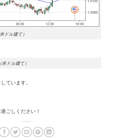
米ドル建て）
（米ドル建て）
をしています。
お過ごしください！