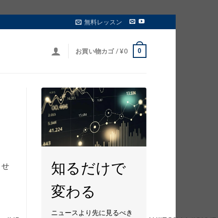
無料レッスン
0
お買い物カゴ /
¥
0
知るだけで
させ
変わる
ニュースより先に見るべき