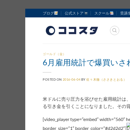
Skip
ブログ
公式ストア
スクール
受講
to
content
ゴールド（金）
6月雇用統計で爆買いさ
POSTED ON
2016-06-04
BY
佐々木徹（ささきとおる）
米ドルに売り圧力を浴びせた雇用統計は
る引き金を引くことになりました。その
[video_player type=”embed” width=”560″ h
border_size=”1″ border_color=”#d2d2d2″]
[