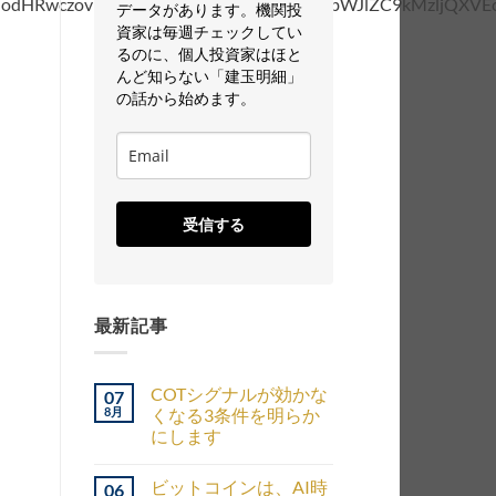
データがあります。機関投
資家は毎週チェックしてい
るのに、個人投資家はほと
んど知らない「建玉明細」
の話から始めます。
受信する
最新記事
COTシグナルが効かな
07
8月
くなる3条件を明らか
にします
ビットコインは、AI時
06