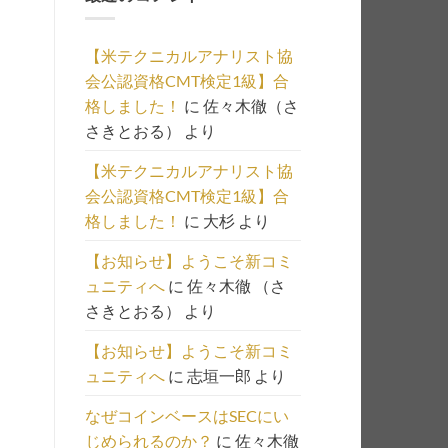
の
一
【米テクニカルアナリスト協
覧
会公認資格CMT検定1級】合
は
格しました！
に
佐々木徹（さ
こ
さきとおる）
より
ち
ら
【米テクニカルアナリスト協
会公認資格CMT検定1級】合
格しました！
に
大杉
より
【お知らせ】ようこそ新コミ
ュニティへ
に
佐々木徹 （さ
さきとおる）
より
【お知らせ】ようこそ新コミ
ュニティへ
に
志垣一郎
より
なぜコインベースはSECにい
じめられるのか？
に
佐々木徹