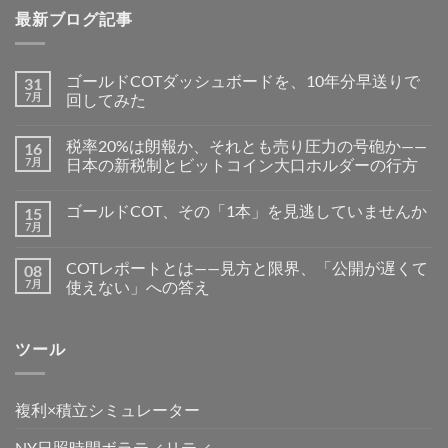
最新ブログ記事
ゴールドCOTダッシュボードを、10年分早送りで
31
7月
回してみた
税率20%は朗報か、それとも売り圧力の号砲か——
16
7月
日本の新税制とビットコイン大口ホルダーの行方
ゴールドCOT、その「1本」を見逃していませんか
15
7月
COTレポートとは——見方と限界、「公開が遅くて
08
7月
使えない」への答え
ツール
複利×積立シミュレーター
NY日照時間ボラティリティ