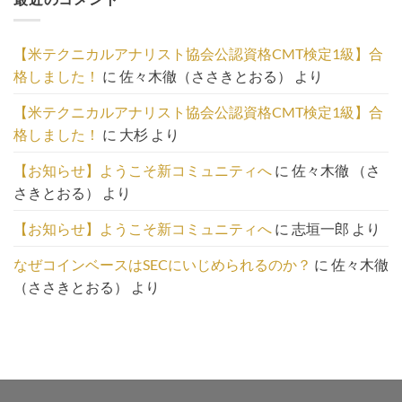
事
の
一
【米テクニカルアナリスト協会公認資格CMT検定1級】合
覧
格しました！
に
佐々木徹（ささきとおる）
より
は
こ
【米テクニカルアナリスト協会公認資格CMT検定1級】合
ち
格しました！
に
大杉
より
ら
【お知らせ】ようこそ新コミュニティへ
に
佐々木徹 （さ
さきとおる）
より
【お知らせ】ようこそ新コミュニティへ
に
志垣一郎
より
なぜコインベースはSECにいじめられるのか？
に
佐々木徹
（ささきとおる）
より