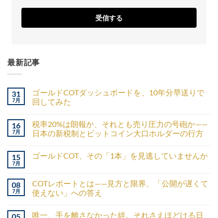
受信する
最新記事
ゴールドCOTダッシュボードを、10年分早送りで
31
7月
回してみた
税率20%は朗報か、それとも売り圧力の号砲か——
16
7月
日本の新税制とビットコイン大口ホルダーの行方
ゴールドCOT、その「1本」を見逃していませんか
15
7月
COTレポートとは——見方と限界、「公開が遅くて
08
7月
使えない」への答え
唯一、手を離さなかった絆。それさえほどける日
05