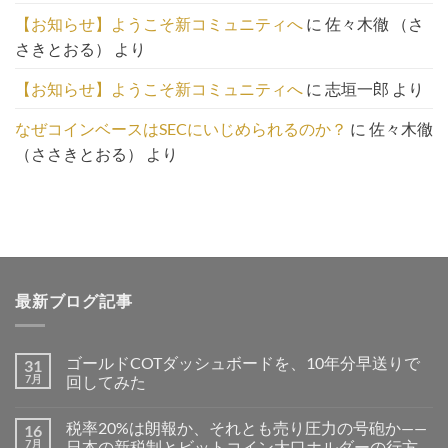
【お知らせ】ようこそ新コミュニティへ
に
佐々木徹 （さ
さきとおる）
より
【お知らせ】ようこそ新コミュニティへ
に
志垣一郎
より
なぜコインベースはSECにいじめられるのか？
に
佐々木徹
（ささきとおる）
より
最新ブログ記事
ゴールドCOTダッシュボードを、10年分早送りで
31
7月
回してみた
税率20%は朗報か、それとも売り圧力の号砲か——
16
7月
日本の新税制とビットコイン大口ホルダーの行方