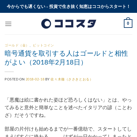
Skip
今からでも遅くない - 投資で生き抜く知恵はココからスタート！
to
content
0
ゴールド（金）
、
ビットコイン
暗号通貨を取引する人はゴールドと相性
がよい（2018年2月18日）
POSTED ON
2018-02-18
BY
佐々木徹（ささきとおる）
「悪魔は絵に書かれた姿ほど恐ろしくはない」とは、やっ
てみると意外と簡単なことを述べたイタリアの諺（ことわ
ざ）だそうですね。
部屋の片付けも始めるまでが一番億劫で、スタートしてし
まえばすぐに終わる、、、はずが一日かかってしまったと