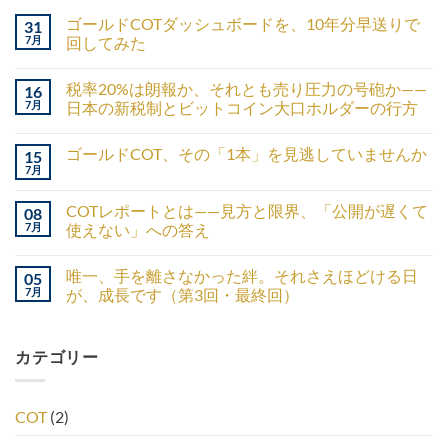
ゴールドCOTダッシュボードを、10年分早送りで
31
7月
回してみた
税率20%は朗報か、それとも売り圧力の号砲か——
16
7月
日本の新税制とビットコイン大口ホルダーの行方
ゴールドCOT、その「1本」を見逃していませんか
15
7月
COTレポートとは——見方と限界、「公開が遅くて
08
7月
使えない」への答え
唯一、手を離さなかった絆。それさえほどける日
05
7月
が、成長です（第3回・最終回）
カテゴリー
COT
(2)