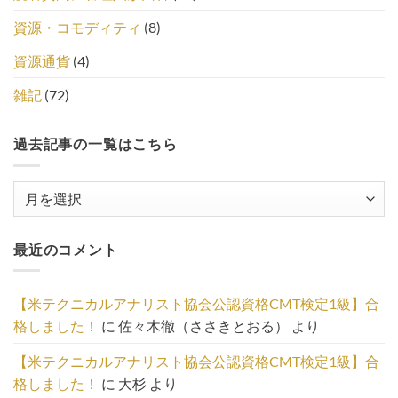
資源・コモディティ
(8)
資源通貨
(4)
雑記
(72)
過去記事の一覧はこちら
過
去
記
最近のコメント
事
の
一
【米テクニカルアナリスト協会公認資格CMT検定1級】合
覧
格しました！
に
佐々木徹（ささきとおる）
より
は
こ
【米テクニカルアナリスト協会公認資格CMT検定1級】合
ち
格しました！
に
大杉
より
ら