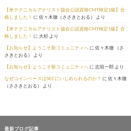
一
【米テクニカルアナリスト協会公認資格CMT検定1級】合
覧
格しました！
に
佐々木徹（ささきとおる）
より
は
こ
【米テクニカルアナリスト協会公認資格CMT検定1級】合
ち
格しました！
に
大杉
より
ら
【お知らせ】ようこそ新コミュニティへ
に
佐々木徹 （さ
さきとおる）
より
【お知らせ】ようこそ新コミュニティへ
に
志垣一郎
より
なぜコインベースはSECにいじめられるのか？
に
佐々木徹
（ささきとおる）
より
最新ブログ記事