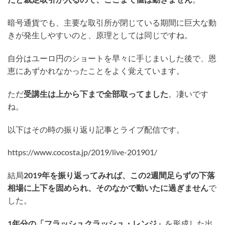
暗号通貨でも、主要な取引所が閉じている期間に巨大な動
きが発生しやすいのと、原理としては同じですね。
自分はユーロ円のショートを早々に手じまいした後で、恩
恵にあずかれなかったことをよく覚えています。
ただ
受講生は上から下まで全部取ってました
。凄いです
ね。
以下はその時の振り返り記事とライブ配信です。
https://www.cocosta.jp/2019/live-201901/
結局
2019年を振り返ってみれば、この2週間足らずの下落
相場に上下を固められ、そのなかで動いたに過ぎません
で
した。
1年分の「フラッシュクラッシュ・レンジ」
を形成した出