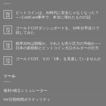
ビットコインは、AI時代に安全じゃなくなった？
06
8月
——ColdCard事件で、本当に壊れたものの話
ゴールドCOTダッシュボードを、10年分早送りで
31
7月
回してみた
税率20%は朗報か、それとも売り圧力の号砲か——
16
7月
日本の新税制とビットコイン大口ホルダーの行方
ゴールドCOT、その「1本」を見逃していませんか
15
7月
ツール
複利×積立シミュレーター
NY日照時間ボラティリティ