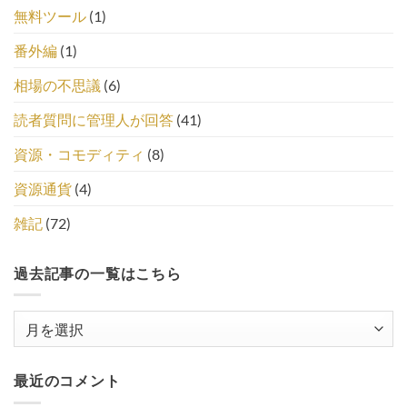
無料ツール
(1)
番外編
(1)
相場の不思議
(6)
読者質問に管理人が回答
(41)
資源・コモディティ
(8)
資源通貨
(4)
雑記
(72)
過去記事の一覧はこちら
過
去
記
最近のコメント
事
の