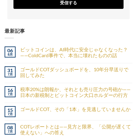
受信する
最新記事
ビットコインは、AI時代に安全じゃなくなった？
06
8月
——ColdCard事件で、本当に壊れたものの話
ゴールドCOTダッシュボードを、10年分早送りで
31
7月
回してみた
税率20%は朗報か、それとも売り圧力の号砲か——
16
7月
日本の新税制とビットコイン大口ホルダーの行方
ゴールドCOT、その「1本」を見逃していませんか
15
7月
COTレポートとは——見方と限界、「公開が遅くて
08
7月
使えない」への答え