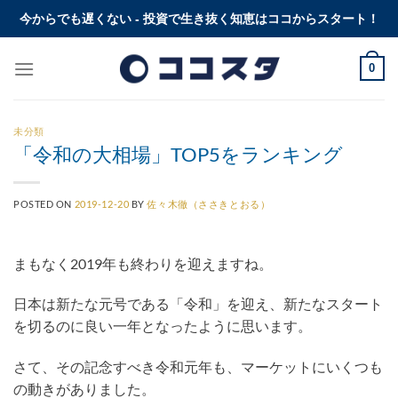
Skip
今からでも遅くない - 投資で生き抜く知恵はココからスタート！
to
content
0
未分類
「令和の大相場」TOP5をランキング
POSTED ON
2019-12-20
BY
佐々木徹（ささきとおる）
まもなく2019年も終わりを迎えますね。
日本は新たな元号である「令和」を迎え、新たなスタート
を切るのに良い一年となったように思います。
さて、その記念すべき令和元年も、マーケットにいくつも
の動きがありました。