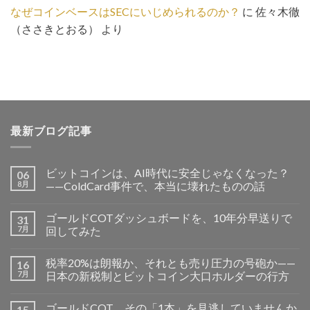
なぜコインベースはSECにいじめられるのか？
に
佐々木徹
（ささきとおる）
より
最新ブログ記事
ビットコインは、AI時代に安全じゃなくなった？
06
8月
——ColdCard事件で、本当に壊れたものの話
ゴールドCOTダッシュボードを、10年分早送りで
31
7月
回してみた
税率20%は朗報か、それとも売り圧力の号砲か——
16
7月
日本の新税制とビットコイン大口ホルダーの行方
ゴールドCOT、その「1本」を見逃していませんか
15