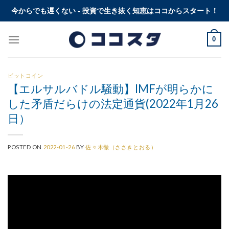
Skip
今からでも遅くない - 投資で生き抜く知恵はココからスタート！
to
content
0
ビットコイン
【エルサルバドル騒動】IMFが明らかに
した矛盾だらけの法定通貨(2022年1月26
日）
POSTED ON
2022-01-26
BY
佐々木徹（ささきとおる）