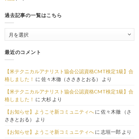
過去記事の一覧はこちら
過
去
記
最近のコメント
事
の
一
【米テクニカルアナリスト協会公認資格CMT検定1級】合
覧
格しました！
に
佐々木徹（ささきとおる）
より
は
こ
【米テクニカルアナリスト協会公認資格CMT検定1級】合
ち
格しました！
に
大杉
より
ら
【お知らせ】ようこそ新コミュニティへ
に
佐々木徹 （さ
さきとおる）
より
【お知らせ】ようこそ新コミュニティへ
に
志垣一郎
より