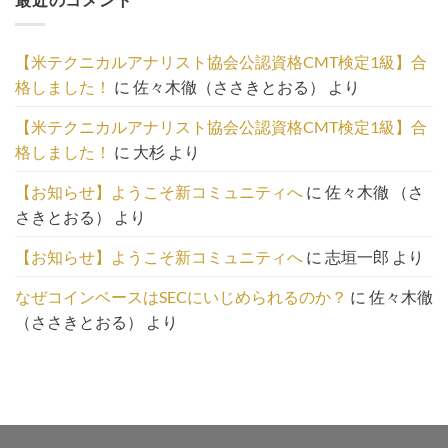
事
の
一
【米テクニカルアナリスト協会公認資格CMT検定1級】合
覧
格しました！
に
佐々木徹（ささきとおる）
より
は
こ
【米テクニカルアナリスト協会公認資格CMT検定1級】合
ち
格しました！
に
大杉
より
ら
【お知らせ】ようこそ新コミュニティへ
に
佐々木徹 （さ
さきとおる）
より
【お知らせ】ようこそ新コミュニティへ
に
志垣一郎
より
なぜコインベースはSECにいじめられるのか？
に
佐々木徹
（ささきとおる）
より