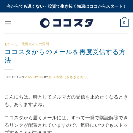
Skip
今からでも遅くない - 投資で生き抜く知恵はココからスタート！
to
content
0
お知らせ
、
受講生からの質問
ココスタからのメールを再度受信する方
法
POSTED ON
2022-09-15
BY
佐々木徹（ささきとおる）
こんにちは。時としてメルマガの受信を止めたくなるとき
も、ありますよね。
ココスタから届くメールには、すべて一発で購読解除でき
るリンクが配置されていますので、気軽にいつでもストッ
プすることができます。