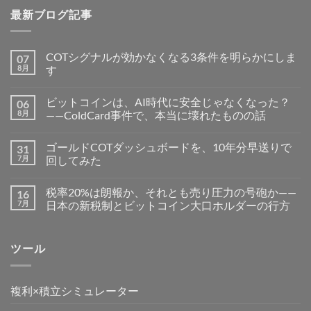
最新ブログ記事
COTシグナルが効かなくなる3条件を明らかにしま
07
8月
す
ビットコインは、AI時代に安全じゃなくなった？
06
8月
——ColdCard事件で、本当に壊れたものの話
ゴールドCOTダッシュボードを、10年分早送りで
31
7月
回してみた
税率20%は朗報か、それとも売り圧力の号砲か——
16
7月
日本の新税制とビットコイン大口ホルダーの行方
ツール
複利×積立シミュレーター