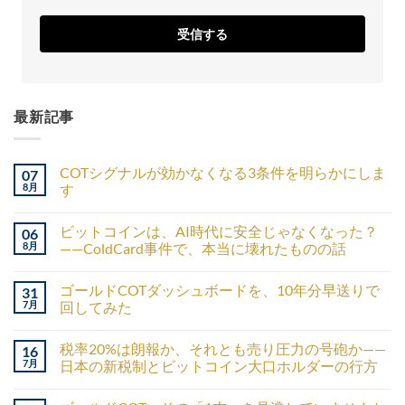
受信する
最新記事
COTシグナルが効かなくなる3条件を明らかにしま
07
8月
す
ビットコインは、AI時代に安全じゃなくなった？
06
8月
——ColdCard事件で、本当に壊れたものの話
ゴールドCOTダッシュボードを、10年分早送りで
31
7月
回してみた
税率20%は朗報か、それとも売り圧力の号砲か——
16
7月
日本の新税制とビットコイン大口ホルダーの行方