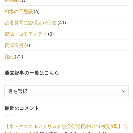
相場の不思議
(6)
読者質問に管理人が回答
(41)
資源・コモディティ
(8)
資源通貨
(4)
雑記
(72)
過去記事の一覧はこちら
過
去
記
最近のコメント
事
の
一
【米テクニカルアナリスト協会公認資格CMT検定1級】合
覧