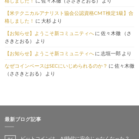
格しました！
に
佐々木徹（ささきとおる）
より
は
こ
【米テクニカルアナリスト協会公認資格CMT検定1級】合
ち
格しました！
に
大杉
より
ら
【お知らせ】ようこそ新コミュニティへ
に
佐々木徹 （さ
さきとおる）
より
【お知らせ】ようこそ新コミュニティへ
に
志垣一郎
より
なぜコインベースはSECにいじめられるのか？
に
佐々木徹
（ささきとおる）
より
最新ブログ記事
ビットコインは、AI時代に安全じゃなくなった？