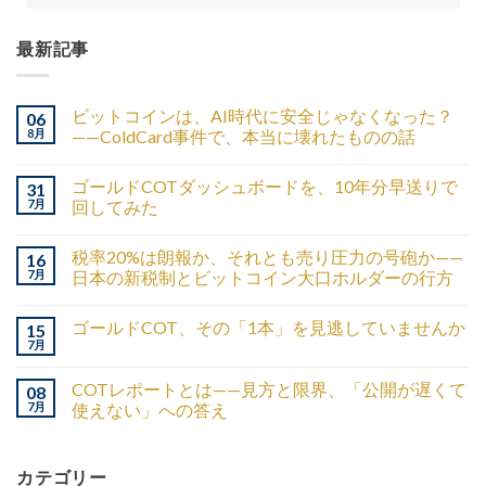
最新記事
ビットコインは、AI時代に安全じゃなくなった？
06
8月
——ColdCard事件で、本当に壊れたものの話
ゴールドCOTダッシュボードを、10年分早送りで
31
7月
回してみた
税率20%は朗報か、それとも売り圧力の号砲か——
16
7月
日本の新税制とビットコイン大口ホルダーの行方
ゴールドCOT、その「1本」を見逃していませんか
15
7月
COTレポートとは——見方と限界、「公開が遅くて
08
7月
使えない」への答え
カテゴリー