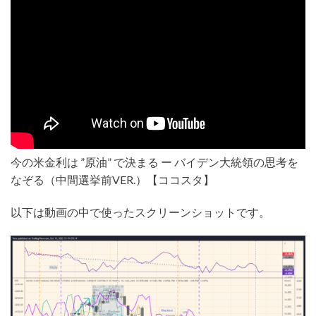
今の米金利は ”原油” で決まる ー バイデン大統領の思考を
なぞる（中間選挙前VER.）【ココスタ】
以下は動画の中で使ったスクリーンショットです。