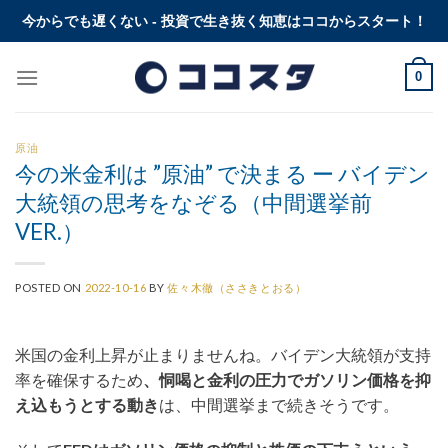
Skip
今からでも遅くない - 投資で生き抜く知恵はココからスタート！
to
content
0
原油
今の米金利は ”原油” で決まる ー バイデン
大統領の思考をなぞる（中間選挙前
VER.）
POSTED ON
2022-10-16
BY
佐々木徹（ささきとおる）
米国の金利上昇が止まりませんね。バイデン大統領が支持
率を確保するため
、恫喝と金利の圧力でガソリン価格を抑
え込もうとする動き
は、中間選挙まで続きそうです。