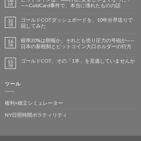
06
8月
——ColdCard事件で、本当に壊れたものの話
ゴールドCOTダッシュボードを、10年分早送りで
31
7月
回してみた
税率20%は朗報か、それとも売り圧力の号砲か——
16
7月
日本の新税制とビットコイン大口ホルダーの行方
ゴールドCOT、その「1本」を見逃していませんか
15
7月
ツール
複利×積立シミュレーター
NY日照時間ボラティリティ