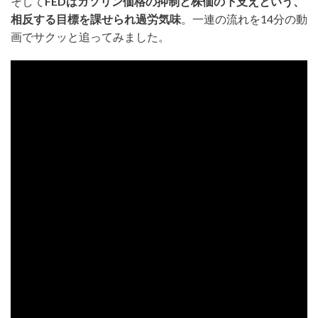
そして
FEDはガソリン価格の抑制と株価の下支えという、
相反する目標を課せられ過労気味
。一連の流れを14分の動
画でサクッと追ってみました。