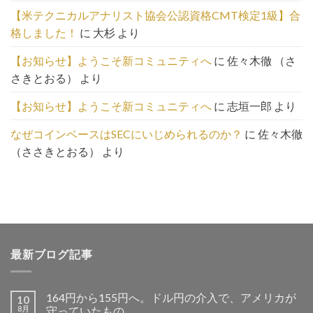
こ
【米テクニカルアナリスト協会公認資格CMT検定1級】合
ち
格しました！
に
大杉
より
ら
【お知らせ】ようこそ新コミュニティへ
に
佐々木徹 （さ
さきとおる）
より
【お知らせ】ようこそ新コミュニティへ
に
志垣一郎
より
なぜコインベースはSECにいじめられるのか？
に
佐々木徹
（ささきとおる）
より
最新ブログ記事
164円から155円へ。ドル円の介入で、アメリカが
10
8月
守っていたもの