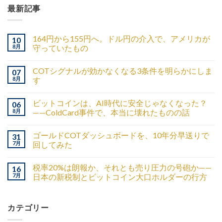
最新記事
164円から155円へ。ドル円の介入で、アメリカが
10
8月
守っていたもの
COTシグナルが効かなくなる3条件を明らかにしま
07
8月
す
ビットコインは、AI時代に安全じゃなくなった？
06
8月
——ColdCard事件で、本当に壊れたものの話
ゴールドCOTダッシュボードを、10年分早送りで
31
7月
回してみた
税率20%は朗報か、それとも売り圧力の号砲か——
16
7月
日本の新税制とビットコイン大口ホルダーの行方
カテゴリー