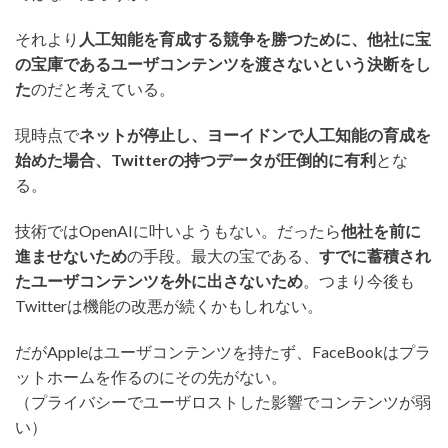
それより
人工知能を育成する競争を勝つために、他社に宝
の宝庫であるユーザコンテンツを渡さないという決断をし
た
のだと考えている。
現時点で
ネットが停止し、ヨーイドンで人工知能の育成を
始めた場合、Twitterの持つデータが圧倒的に有利
とな
る。
技術ではOpenAIに叶いようもない。だったら
他社を前に
進ませないため
の手段。最大の宝である、
すでに蓄積され
たユーザコンテンツを外に出さないため
。つまり今後も
Twitterは機能の改悪が続くかもしれない。
だがAppleはユーザコンテンツを持たず、FaceBookはプラ
ットホームを作るのにその先がない。
（プライバシーでユーザロストした影響でコンテンツが弱
い）