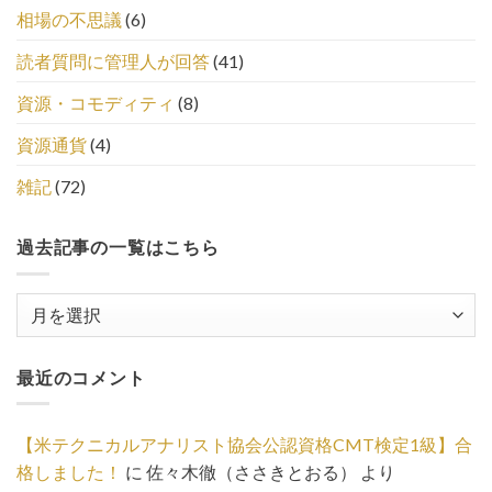
相場の不思議
(6)
読者質問に管理人が回答
(41)
資源・コモディティ
(8)
資源通貨
(4)
雑記
(72)
過去記事の一覧はこちら
過
去
記
最近のコメント
事
の
一
【米テクニカルアナリスト協会公認資格CMT検定1級】合
覧
格しました！
に
佐々木徹（ささきとおる）
より
は