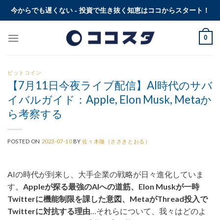
Skip
今からでも遅くない - 投資で生き抜く知恵はココからスタート！
to
content
0
ビットコイン
【7月11日今夜ライブ配信】AI時代のサバ
イバルガイド：Apple, Elon Musk, Metaか
ら考察する
POSTED ON
2023-07-10
BY
佐々木徹（ささきとおる）
AIの時代が到来し、大手企業の戦略が日々進化していま
す。
Appleが探る最強のAIへの道筋、Elon Muskが一時
Twitterに機能制限を課した意図、MetaがThread投入で
Twitterに対抗する理由
…それらについて、我々はどのよ