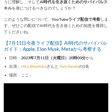
うに理解し、そして
AI時代を生き抜くためのサバイバルス
キル
を身につけるべきなのでしょうか？
このような問いについて、
YouTubeライブ配信で考察
しま
す。ぜひこの配信でAI時代を生き抜くための知恵を獲得し
てくださいね。
【7月11日今夜ライブ配信】AI時代のサバイバル
ガイド：Apple, Elon Musk, Metaから考察する
日時：
2023年7月11日（火曜日）20時00分
から
出演：
Hiro Shinohara
さんと
Toru Sasaki
の2名
場所：ここ↓