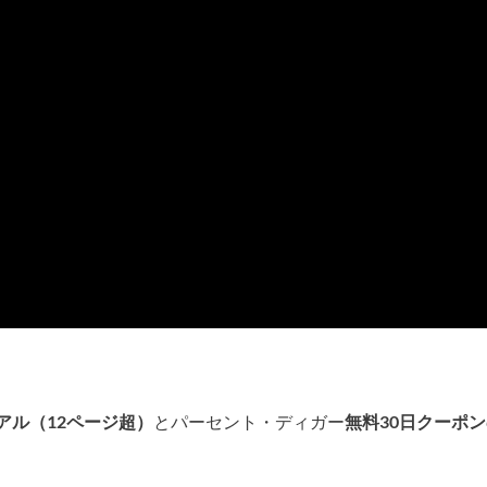
アル（12ページ超）
とパーセント・ディガー
無料30日クーポ