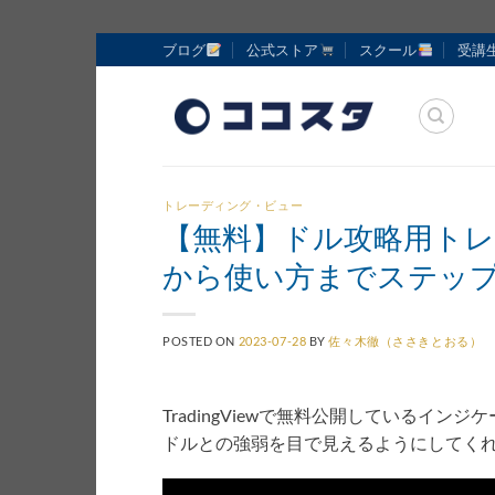
Skip
ブログ
公式ストア
スクール
受講
to
content
トレーディング・ビュー
【無料】ドル攻略用ト
から使い方までステッ
POSTED ON
2023-07-28
BY
佐々木徹（ささきとおる）
TradingViewで無料公開しているインジケー
ドルとの強弱を目で見えるようにしてく