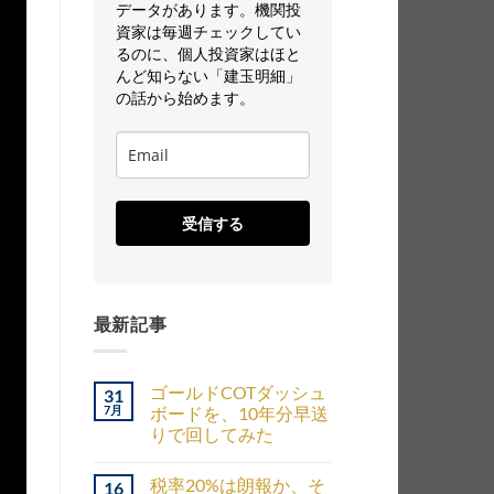
データがあります。機関投
資家は毎週チェックしてい
るのに、個人投資家はほと
んど知らない「建玉明細」
の話から始めます。
受信する
最新記事
ゴールドCOTダッシュ
31
7月
ボードを、10年分早送
りで回してみた
税率20%は朗報か、そ
16