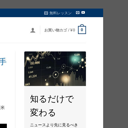
無料レッスン
0
お買い物カゴ /
¥
0
手
知るだけで
。米
変わる
ニュースより先に見るべき