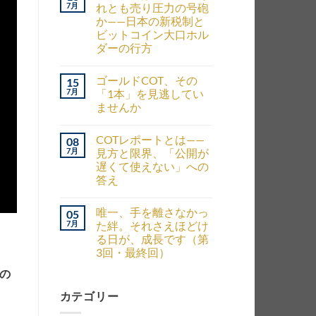
7月
れとも売り圧力の号砲
か——日本の新税制と
ビットコイン大口ホル
ダーの行方
ゴールドCOT、その
15
7月
「1本」を見逃してい
ませんか
COTレポートとは——
08
7月
見方と限界、「公開が
遅くて使えない」への
答え
唯一、手を離さなかっ
05
7月
た絆。それさえほどけ
る日が、成長です（第
3回・最終回）
ンの
カテゴリー