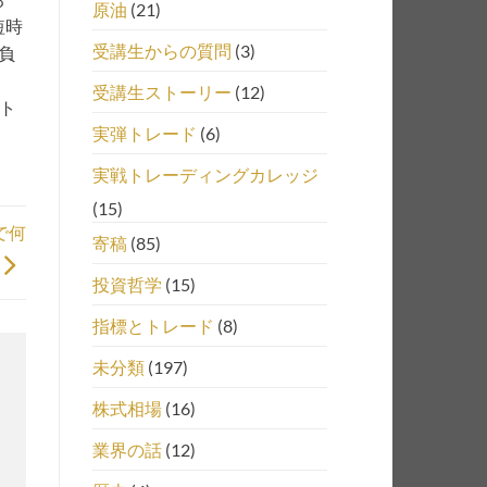
原油
(21)
短時
受講生からの質問
(3)
負
受講生ストーリー
(12)
、ト
実弾トレード
(6)
実戦トレーディングカレッジ
(15)
で何
寄稿
(85)
投資哲学
(15)
指標とトレード
(8)
未分類
(197)
株式相場
(16)
業界の話
(12)