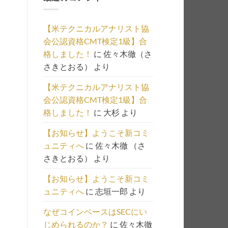
の
一
【米テクニカルアナリスト協
覧
会公認資格CMT検定1級】合
は
格しました！
に
佐々木徹（さ
こ
さきとおる）
より
ち
ら
【米テクニカルアナリスト協
会公認資格CMT検定1級】合
格しました！
に
大杉
より
【お知らせ】ようこそ新コミ
ュニティへ
に
佐々木徹 （さ
さきとおる）
より
【お知らせ】ようこそ新コミ
ュニティへ
に
志垣一郎
より
なぜコインベースはSECにい
じめられるのか？
に
佐々木徹