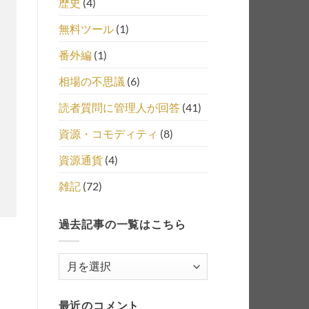
歴史
(4)
無料ツール
(1)
番外編
(1)
相場の不思議
(6)
読者質問に管理人が回答
(41)
資源・コモディティ
(8)
資源通貨
(4)
雑記
(72)
過去記事の一覧はこちら
過
去
記
最近のコメント
事