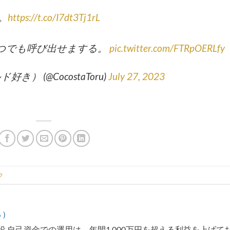
。
https://t.co/I7dt3Tj1rL
つでも呼び出せまする。
pic.twitter.com/FTRpOERLfy
ールド好き） (@CocostaToru)
July 27, 2023
ク
る）
 自己資金での運用は、年間1,000万円を超える利益を上げて