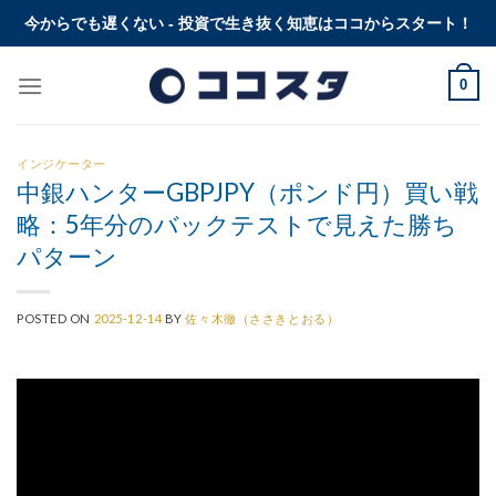
Skip
今からでも遅くない - 投資で生き抜く知恵はココからスタート！
to
content
0
インジケーター
中銀ハンターGBPJPY（ポンド円）買い戦
略：5年分のバックテストで見えた勝ち
パターン
POSTED ON
2025-12-14
BY
佐々木徹（ささきとおる）