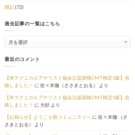
雑記
(72)
過去記事の一覧はこちら
過
去
記
最近のコメント
事
の
一
【米テクニカルアナリスト協会公認資格CMT検定1級】合
覧
格しました！
に
佐々木徹（ささきとおる）
より
は
こ
【米テクニカルアナリスト協会公認資格CMT検定1級】合
ち
格しました！
に
大杉
より
ら
【お知らせ】ようこそ新コミュニティへ
に
佐々木徹 （さ
さきとおる）
より