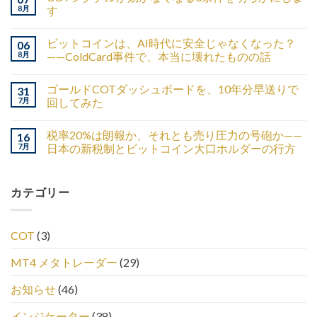
8月
す
ビットコインは、AI時代に安全じゃなくなった？
06
8月
——ColdCard事件で、本当に壊れたものの話
ゴールドCOTダッシュボードを、10年分早送りで
31
7月
回してみた
税率20%は朗報か、それとも売り圧力の号砲か——
16
7月
日本の新税制とビットコイン大口ホルダーの行方
カテゴリー
COT
(3)
MT4 メタトレーダー
(29)
お知らせ
(46)
インジケーター
(38)