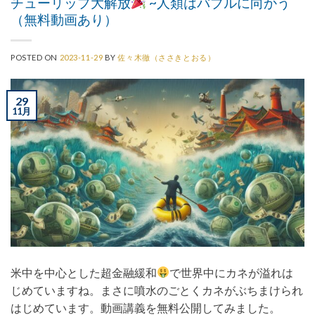
チューリップ大解放
~人類はバブルに向かう
（無料動画あり）
POSTED ON
2023-11-29
BY
佐々木徹（ささきとおる）
29
11月
米中を中心とした超金融緩和
で世界中にカネが溢れは
じめていますね。まさに噴水のごとくカネがぶちまけられ
はじめています。動画講義を無料公開してみました。