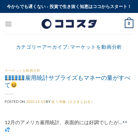
Skip
今からでも遅くない - 投資で生き抜く知恵はココからスタート！
to
content
0
カテゴリーアーカイブ:
マーケットを動画分析
マーケットを動画分析
雇用統計サプライズもマネーの量がすべ
て
POSTED ON
2023-12-10
BY
佐々木徹（ささきとおる）
12月のアメリカ雇用統計、表面的には好調でしたが…