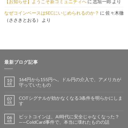
【お知らせ】ようこそ新コミュニティへ
に
志垣一郎
より
なぜコインベースはSECにいじめられるのか？
に
佐々木徹
（ささきとおる）
より
最新ブログ記事
164円から155円へ。ドル円の介入で、アメリカが
10
8月
守っていたもの
COTシグナルが効かなくなる3条件を明らかにしま
07
8月
す
ビットコインは、AI時代に安全じゃなくなった？
06
8月
——ColdCard事件で、本当に壊れたものの話