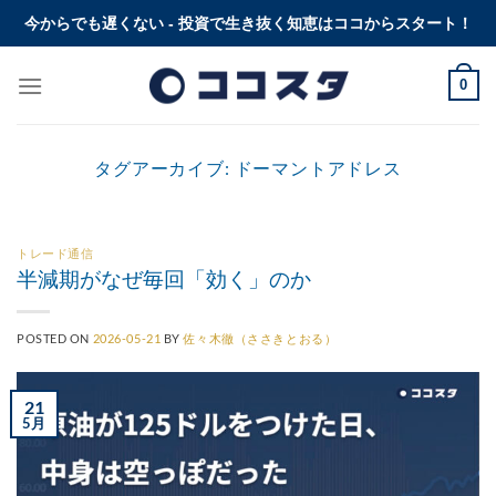
Skip
今からでも遅くない - 投資で生き抜く知恵はココからスタート！
to
content
0
タグアーカイブ:
ドーマントアドレス
トレード通信
半減期がなぜ毎回「効く」のか
POSTED ON
2026-05-21
BY
佐々木徹（ささきとおる）
21
5月