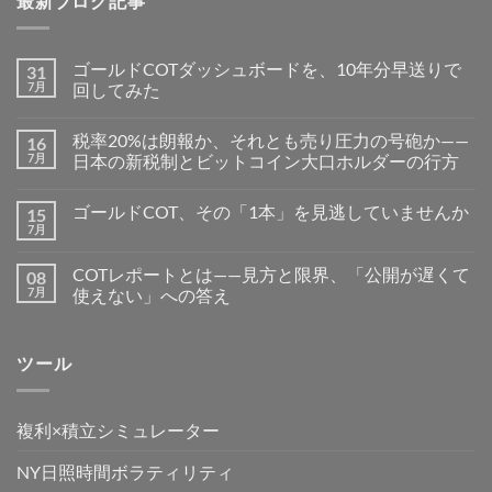
最新ブログ記事
ゴールドCOTダッシュボードを、10年分早送りで
31
7月
回してみた
税率20%は朗報か、それとも売り圧力の号砲か——
16
7月
日本の新税制とビットコイン大口ホルダーの行方
ゴールドCOT、その「1本」を見逃していませんか
15
7月
COTレポートとは——見方と限界、「公開が遅くて
08
7月
使えない」への答え
ツール
複利×積立シミュレーター
NY日照時間ボラティリティ