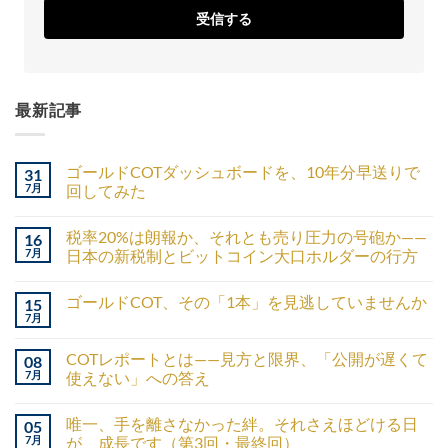
受信する
最新記事
ゴールドCOTダッシュボードを、10年分早送りで
31
7月
回してみた
税率20%は朗報か、それとも売り圧力の号砲か——
16
7月
日本の新税制とビットコイン大口ホルダーの行方
ゴールドCOT、その「1本」を見逃していませんか
15
7月
COTレポートとは——見方と限界、「公開が遅くて
08
7月
使えない」への答え
唯一、手を離さなかった絆。それさえほどける日
05
7月
が、成長です（第3回・最終回）