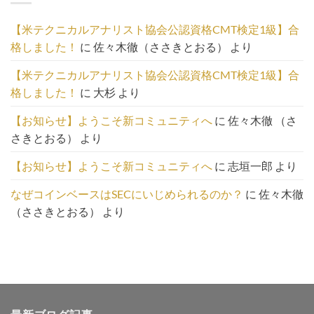
の
一
【米テクニカルアナリスト協会公認資格CMT検定1級】合
覧
格しました！
に
佐々木徹（ささきとおる）
より
は
こ
【米テクニカルアナリスト協会公認資格CMT検定1級】合
ち
格しました！
に
大杉
より
ら
【お知らせ】ようこそ新コミュニティへ
に
佐々木徹 （さ
さきとおる）
より
【お知らせ】ようこそ新コミュニティへ
に
志垣一郎
より
なぜコインベースはSECにいじめられるのか？
に
佐々木徹
（ささきとおる）
より