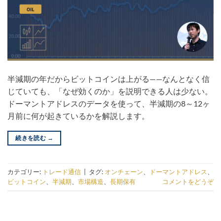
半減期の年だからビットコインは上がる——なんとなく信
じていても、「なぜ効くのか」を説明できる人は少ない。
ドーマントアドレスのデータを使って、半減期の8～12ヶ
月前に何が起きているかを解説します。
続きを読む
→
カテゴリー:
トレード通信
|
タグ:
オンチェーン
、
ドーマントアドレス
、
ビットコイン
、
半減期
、
市場構造
、
長期保有
コメントをどうぞ