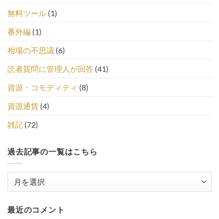
無料ツール
(1)
番外編
(1)
相場の不思議
(6)
読者質問に管理人が回答
(41)
資源・コモディティ
(8)
資源通貨
(4)
雑記
(72)
過去記事の一覧はこちら
過
去
記
最近のコメント
事