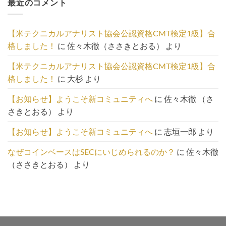
最近のコメント
事
の
一
【米テクニカルアナリスト協会公認資格CMT検定1級】合
覧
格しました！
に
佐々木徹（ささきとおる）
より
は
こ
【米テクニカルアナリスト協会公認資格CMT検定1級】合
ち
格しました！
に
大杉
より
ら
【お知らせ】ようこそ新コミュニティへ
に
佐々木徹 （さ
さきとおる）
より
【お知らせ】ようこそ新コミュニティへ
に
志垣一郎
より
なぜコインベースはSECにいじめられるのか？
に
佐々木徹
（ささきとおる）
より