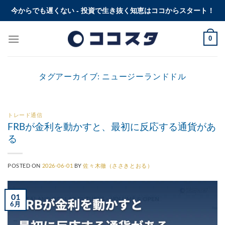
Skip
今からでも遅くない - 投資で生き抜く知恵はココからスタート！
to
content
0
タグアーカイブ:
ニュージーランドドル
トレード通信
FRBが金利を動かすと、最初に反応する通貨があ
る
POSTED ON
2026-06-01
BY
佐々木徹（ささきとおる）
01
6月