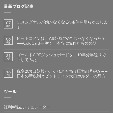
最新ブログ記事
COTシグナルが効かなくなる3条件を明らかにしま
07
8月
す
ビットコインは、AI時代に安全じゃなくなった？
06
8月
——ColdCard事件で、本当に壊れたものの話
ゴールドCOTダッシュボードを、10年分早送りで
31
7月
回してみた
税率20%は朗報か、それとも売り圧力の号砲か——
16
7月
日本の新税制とビットコイン大口ホルダーの行方
ツール
複利×積立シミュレーター