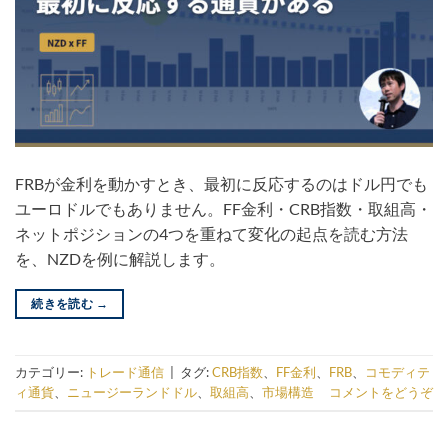
FRBが金利を動かすとき、最初に反応するのはドル円でも
ユーロドルでもありません。FF金利・CRB指数・取組高・
ネットポジションの4つを重ねて変化の起点を読む方法
を、NZDを例に解説します。
続きを読む
→
カテゴリー:
トレード通信
|
タグ:
CRB指数
、
FF金利
、
FRB
、
コモディテ
ィ通貨
、
ニュージーランドドル
、
取組高
、
市場構造
コメントをどうぞ