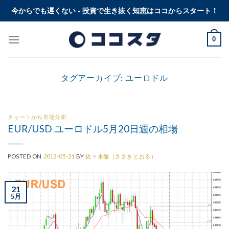
Skip
今からでも遅くない - 投資で生き抜く知恵はココからスタート！
to
content
0
タグアーカイブ:
ユーロドル
チャートから市場分析
EUR/USD ユーロドル5月20日週の相場
POSTED ON
2012-05-21
BY
佐々木徹（ささきとおる）
21
5月