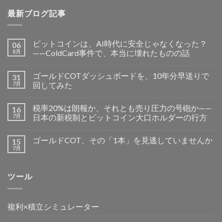
最新ブログ記事
ビットコインは、AI時代に安全じゃなくなった？
06
8月
——ColdCard事件で、本当に壊れたものの話
ゴールドCOTダッシュボードを、10年分早送りで
31
7月
回してみた
税率20%は朗報か、それとも売り圧力の号砲か——
16
7月
日本の新税制とビットコイン大口ホルダーの行方
ゴールドCOT、その「1本」を見逃していませんか
15
7月
ツール
複利×積立シミュレーター