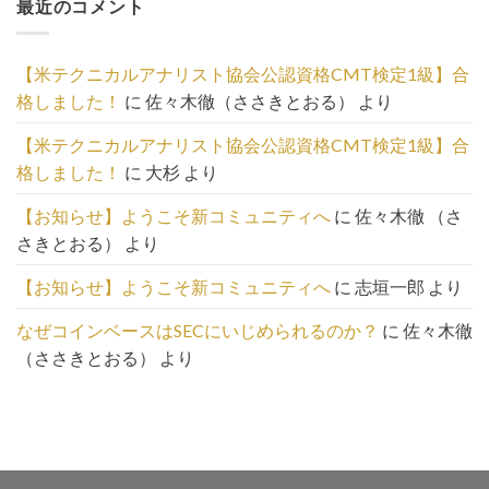
最近のコメント
事
の
一
【米テクニカルアナリスト協会公認資格CMT検定1級】合
覧
格しました！
に
佐々木徹（ささきとおる）
より
は
こ
【米テクニカルアナリスト協会公認資格CMT検定1級】合
ち
格しました！
に
大杉
より
ら
【お知らせ】ようこそ新コミュニティへ
に
佐々木徹 （さ
さきとおる）
より
【お知らせ】ようこそ新コミュニティへ
に
志垣一郎
より
なぜコインベースはSECにいじめられるのか？
に
佐々木徹
（ささきとおる）
より