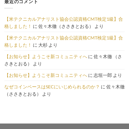
最近のコメント
事
の
一
【米テクニカルアナリスト協会公認資格CMT検定1級】合
覧
格しました！
に
佐々木徹（ささきとおる）
より
は
こ
【米テクニカルアナリスト協会公認資格CMT検定1級】合
ち
格しました！
に
大杉
より
ら
【お知らせ】ようこそ新コミュニティへ
に
佐々木徹 （さ
さきとおる）
より
【お知らせ】ようこそ新コミュニティへ
に
志垣一郎
より
なぜコインベースはSECにいじめられるのか？
に
佐々木徹
（ささきとおる）
より