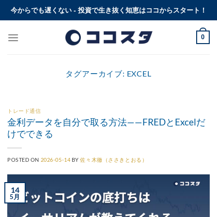
Skip
今からでも遅くない - 投資で生き抜く知恵はココからスタート！
to
content
0
タグアーカイブ:
EXCEL
トレード通信
金利データを自分で取る方法——FREDとExcelだ
けでできる
POSTED ON
2026-05-14
BY
佐々木徹（ささきとおる）
14
5月