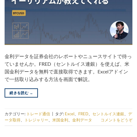
金利データを証券会社のレポートやニュースサイトで待っ
ていませんか。FRED（セントルイス連銀）を使えば、米
国金利データを無料で直接取得できます。Excelアドイン
で一括取り込みする方法を画面で解説。
続きを読む
→
カテゴリー:
トレード通信
|
タグ:
Excel
、
FRED
、
セントルイス連銀
、
デ
ータ取得
、
トレジャリー
、
米国金利
、
金利データ
コメントをどうぞ