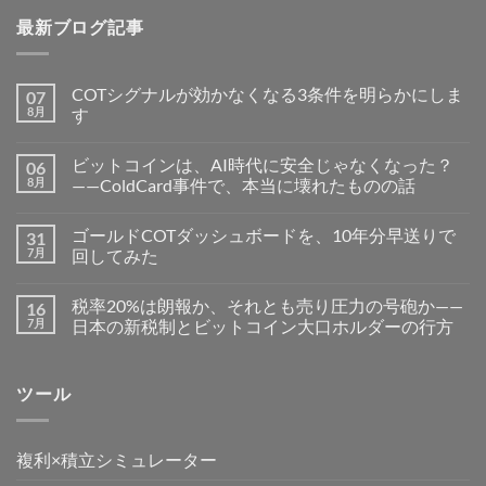
最新ブログ記事
COTシグナルが効かなくなる3条件を明らかにしま
07
8月
す
ビットコインは、AI時代に安全じゃなくなった？
06
8月
——ColdCard事件で、本当に壊れたものの話
ゴールドCOTダッシュボードを、10年分早送りで
31
7月
回してみた
税率20%は朗報か、それとも売り圧力の号砲か——
16
7月
日本の新税制とビットコイン大口ホルダーの行方
ツール
複利×積立シミュレーター