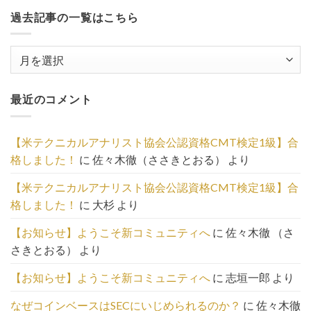
過去記事の一覧はこちら
過
去
記
最近のコメント
事
の
一
【米テクニカルアナリスト協会公認資格CMT検定1級】合
覧
格しました！
に
佐々木徹（ささきとおる）
より
は
こ
【米テクニカルアナリスト協会公認資格CMT検定1級】合
ち
格しました！
に
大杉
より
ら
【お知らせ】ようこそ新コミュニティへ
に
佐々木徹 （さ
さきとおる）
より
【お知らせ】ようこそ新コミュニティへ
に
志垣一郎
より
なぜコインベースはSECにいじめられるのか？
に
佐々木徹