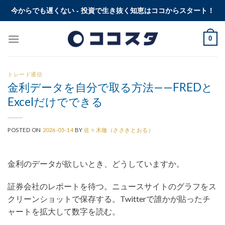
Skip
今からでも遅くない - 投資で生き抜く知恵はココからスタート！
to
content
0
トレード通信
金利データを自分で取る方法——FREDと
Excelだけでできる
POSTED ON
2026-05-14
BY
佐々木徹（ささきとおる）
金利のデータが欲しいとき、どうしていますか。
証券会社のレポートを待つ。ニュースサイトのグラフをス
クリーンショットで保存する。Twitterで誰かが貼ったチ
ャートを拡大して数字を読む。