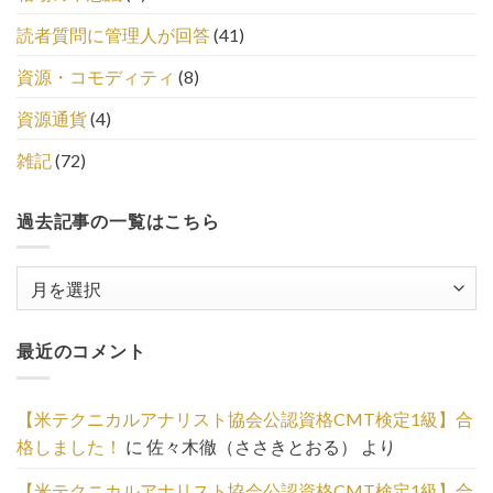
読者質問に管理人が回答
(41)
資源・コモディティ
(8)
資源通貨
(4)
雑記
(72)
過去記事の一覧はこちら
過
去
記
最近のコメント
事
の
一
【米テクニカルアナリスト協会公認資格CMT検定1級】合
覧
格しました！
に
佐々木徹（ささきとおる）
より
は
こ
【米テクニカルアナリスト協会公認資格CMT検定1級】合