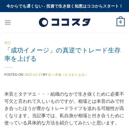
Skip
今からでも遅くない - 投資で生き抜く知恵はココからスタート！
to
content
0
雑記
「成功イメージ」の真逆でトレード生存
率を上げる
POSTED ON
2015-12-25
BY
佐々木徹（ささきとおる）
本音とタテマエ・・・組織のなかで生き抜くために必要不
可欠と言われて久しいものですが、相場とは本音のみで付
き合ったほうが豊かなトレードライフを送れる可能性が高
くなります。当記事では、私自身が相場と付き合うために
使っている具体的な方法を紹介してみたいと思います。