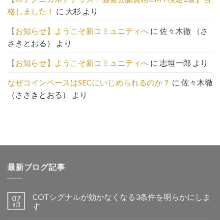
ち
格しました！
に
大杉
より
ら
【お知らせ】ようこそ新コミュニティへ
に
佐々木徹 （さ
さきとおる）
より
【お知らせ】ようこそ新コミュニティへ
に
志垣一郎
より
なぜコインベースはSECにいじめられるのか？
に
佐々木徹
（ささきとおる）
より
最新ブログ記事
COTシグナルが効かなくなる3条件を明らかにしま
07
8月
す