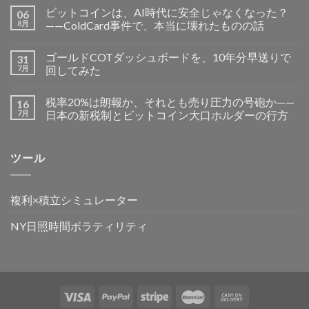
ビットコインは、AI時代に安全じゃなくなった？
06
8月
——ColdCard事件で、本当に壊れたものの話
ゴールドCOTダッシュボードを、10年分早送りで
31
7月
回してみた
税率20%は朗報か、それとも売り圧力の号砲か——
16
7月
日本の新税制とビットコイン大口ホルダーの行方
ツール
複利×積立シミュレーター
NY日照時間ボラティリティ