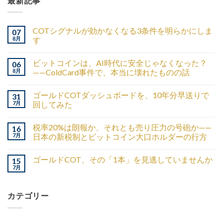
最新記事
COTシグナルが効かなくなる3条件を明らかにしま
07
8月
す
ビットコインは、AI時代に安全じゃなくなった？
06
8月
——ColdCard事件で、本当に壊れたものの話
ゴールドCOTダッシュボードを、10年分早送りで
31
7月
回してみた
税率20%は朗報か、それとも売り圧力の号砲か——
16
7月
日本の新税制とビットコイン大口ホルダーの行方
ゴールドCOT、その「1本」を見逃していませんか
15
7月
カテゴリー