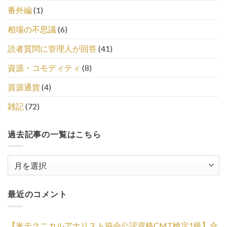
番外編
(1)
相場の不思議
(6)
読者質問に管理人が回答
(41)
資源・コモディティ
(8)
資源通貨
(4)
雑記
(72)
過去記事の一覧はこちら
過
去
記
最近のコメント
事
の
一
【米テクニカルアナリスト協会公認資格CMT検定1級】合