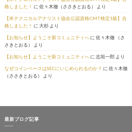
覧
格しました！
に
佐々木徹（ささきとおる）
より
は
こ
【米テクニカルアナリスト協会公認資格CMT検定1級】合
ち
格しました！
に
大杉
より
ら
【お知らせ】ようこそ新コミュニティへ
に
佐々木徹 （さ
さきとおる）
より
【お知らせ】ようこそ新コミュニティへ
に
志垣一郎
より
なぜコインベースはSECにいじめられるのか？
に
佐々木徹
（ささきとおる）
より
最新ブログ記事