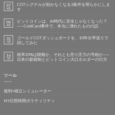
COTシグナルが効かなくなる3条件を明らかにしま
07
8月
す
ビットコインは、AI時代に安全じゃなくなった？
06
8月
——ColdCard事件で、本当に壊れたものの話
ゴールドCOTダッシュボードを、10年分早送りで
31
7月
回してみた
税率20%は朗報か、それとも売り圧力の号砲か——
16
7月
日本の新税制とビットコイン大口ホルダーの行方
ツール
複利×積立シミュレーター
NY日照時間ボラティリティ