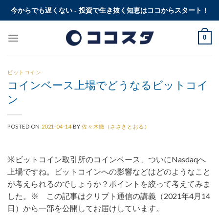
Skip
今からでも遅くない - 投資で生き抜く知恵はココからスタート！
to
content
0
ビットコイン
コインベース上場でどうなるビットコイ
ン
POSTED ON
2021-04-14
BY
佐々木徹（ささきとおる）
米ビットコイン取引所のコインベース、ついにNasdaqへ
上場ですね。ビットコインへの影響などはどのようなこと
が考えられるのでしょうか？ポイントを絞って考えてみま
した。※ この記事はクリプト通信の講義（2021年4月14
日）から一部を公開してお届けしています。