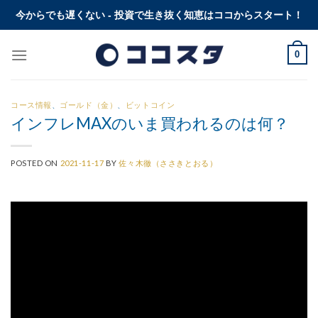
Skip
今からでも遅くない - 投資で生き抜く知恵はココからスタート！
to
content
0
コース情報
、
ゴールド（金）
、
ビットコイン
インフレMAXのいま買われるのは何？
POSTED ON
2021-11-17
BY
佐々木徹（ささきとおる）