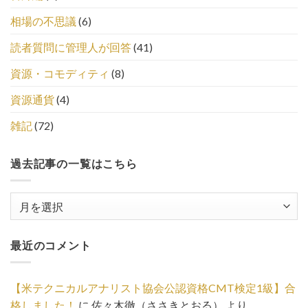
相場の不思議
(6)
読者質問に管理人が回答
(41)
資源・コモディティ
(8)
資源通貨
(4)
雑記
(72)
過去記事の一覧はこちら
過
去
記
最近のコメント
事
の
一
【米テクニカルアナリスト協会公認資格CMT検定1級】合
覧
格しました！
に
佐々木徹（ささきとおる）
より