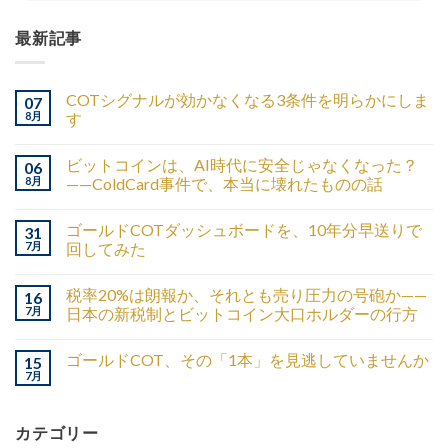
最新記事
COTシグナルが効かなくなる3条件を明らかにしま
07
8月
す
ビットコインは、AI時代に安全じゃなくなった？
06
8月
——ColdCard事件で、本当に壊れたものの話
ゴールドCOTダッシュボードを、10年分早送りで
31
7月
回してみた
税率20%は朗報か、それとも売り圧力の号砲か——
16
7月
日本の新税制とビットコイン大口ホルダーの行方
ゴールドCOT、その「1本」を見逃していませんか
15
7月
カテゴリー