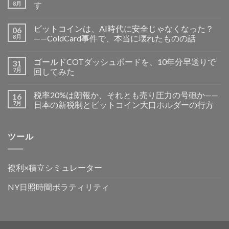
8月
す
ビットコインは、AI時代に安全じゃなくなった？
06
8月
——ColdCard事件で、本当に壊れたものの話
ゴールドCOTダッシュボードを、10年分早送りで
31
7月
回してみた
税率20%は朗報か、それとも売り圧力の号砲か——
16
7月
日本の新税制とビットコイン大口ホルダーの行方
ツール
複利×積立シミュレーター
NY日照時間ボラティリティ