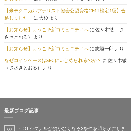
は
こ
【米テクニカルアナリスト協会公認資格CMT検定1級】合
ち
格しました！
に
大杉
より
ら
【お知らせ】ようこそ新コミュニティへ
に
佐々木徹 （さ
さきとおる）
より
【お知らせ】ようこそ新コミュニティへ
に
志垣一郎
より
なぜコインベースはSECにいじめられるのか？
に
佐々木徹
（ささきとおる）
より
最新ブログ記事
COTシグナルが効かなくなる3条件を明らかにしま
07