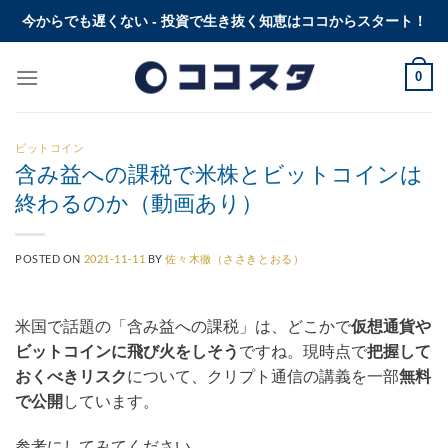
Skip
今からでも遅くない - 投資で生き抜く知恵はココからスタート！
to
content
0
ビットコイン
含み益への課税で米株とビットコインは
終わるのか（動画あり）
POSTED ON
2021-11-11
BY
佐々木徹（ささきとおる）
米国で話題の「含み益への課税」は、どこかで
仮想通貨や
ビットコインに飛び火をしそう
ですね。現時点で
把握して
おくべきリスク
について、クリプト通信の講義を一部
無料
で公開
しています。
参考にしてみてください。