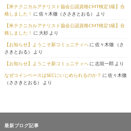
一
【米テクニカルアナリスト協会公認資格CMT検定1級】合
覧
格しました！
に
佐々木徹（ささきとおる）
より
は
こ
【米テクニカルアナリスト協会公認資格CMT検定1級】合
ち
格しました！
に
大杉
より
ら
【お知らせ】ようこそ新コミュニティへ
に
佐々木徹 （さ
さきとおる）
より
【お知らせ】ようこそ新コミュニティへ
に
志垣一郎
より
なぜコインベースはSECにいじめられるのか？
に
佐々木徹
（ささきとおる）
より
最新ブログ記事