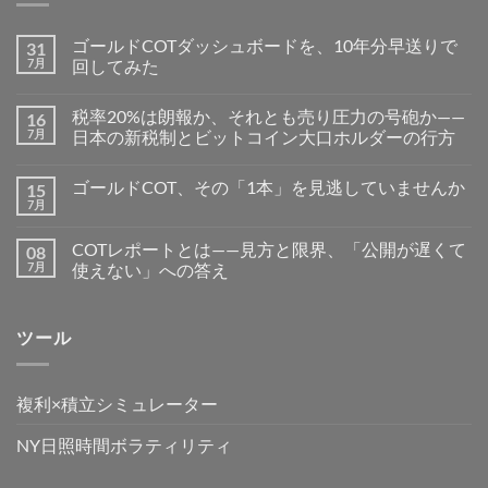
ゴールドCOTダッシュボードを、10年分早送りで
31
7月
回してみた
税率20%は朗報か、それとも売り圧力の号砲か——
16
7月
日本の新税制とビットコイン大口ホルダーの行方
ゴールドCOT、その「1本」を見逃していませんか
15
7月
COTレポートとは——見方と限界、「公開が遅くて
08
7月
使えない」への答え
ツール
複利×積立シミュレーター
NY日照時間ボラティリティ