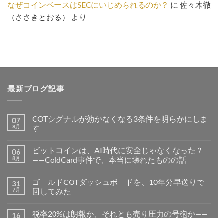
なぜコインベースはSECにいじめられるのか？
に
佐々木徹
（ささきとおる）
より
最新ブログ記事
COTシグナルが効かなくなる3条件を明らかにしま
07
8月
す
ビットコインは、AI時代に安全じゃなくなった？
06
8月
——ColdCard事件で、本当に壊れたものの話
ゴールドCOTダッシュボードを、10年分早送りで
31
7月
回してみた
税率20%は朗報か、それとも売り圧力の号砲か——
16