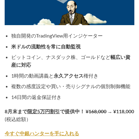
独自開発のTradingView用インジケーター
米ドルの流動性を常に自動監視
ビットコイン、ナスダック株、ゴールドなど
幅広い資
産に対応
1時間の動画講義と
永久アクセス
権付き
複数の感度設定や買い・売りシグナルの個別制御機能
14日間の返金保証付き
8月末まで
限定5万円割引
で提供中！
¥168,000
→
¥118,000
(税込総額）
今すぐ中銀ハンターを手に入れる