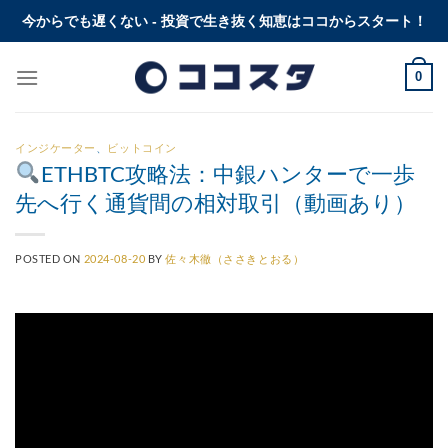
Skip
今からでも遅くない - 投資で生き抜く知恵はココからスタート！
to
content
0
インジケーター
、
ビットコイン
ETHBTC攻略法：中銀ハンターで一歩
先へ行く通貨間の相対取引（動画あり）
POSTED ON
2024-08-20
BY
佐々木徹（ささきとおる）