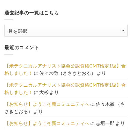
過去記事の一覧はこちら
過
去
記
最近のコメント
事
の
一
【米テクニカルアナリスト協会公認資格CMT検定1級】合
覧
格しました！
に
佐々木徹（ささきとおる）
より
は
こ
【米テクニカルアナリスト協会公認資格CMT検定1級】合
ち
格しました！
に
大杉
より
ら
【お知らせ】ようこそ新コミュニティへ
に
佐々木徹 （さ
さきとおる）
より
【お知らせ】ようこそ新コミュニティへ
に
志垣一郎
より