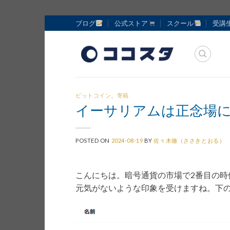
Skip
ブログ
公式ストア
スクール
受講
to
content
ビットコイン
、
寄稿
イーサリアムは正念場に到
POSTED ON
2024-08-19
BY
佐々木徹（ささきとおる）
こんにちは。暗号通貨の市場で2番目の時
元気がないような印象を受けますね。下