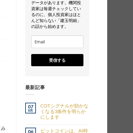
データがあります。機関投
資家は毎週チェックしてい
るのに、個人投資家はほと
んど知らない「建玉明細」
の話から始めます。
受信する
最新記事
COTシグナルが効かな
07
8月
くなる3条件を明らか
にします
てみ
ビットコインは、AI時
06