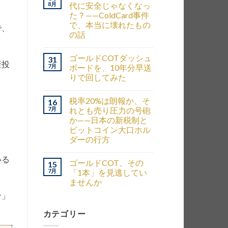
8月
代に安全じゃなくなっ
た？——ColdCard事件
で、本当に壊れたもの
で、
の話
ゴールドCOTダッシュ
31
産投
7月
ボードを、10年分早送
さ
りで回してみた
税率20%は朗報か、そ
16
7月
れとも売り圧力の号砲
か——日本の新税制と
ビットコイン大口ホル
ダーの行方
いる
ゴールドCOT、その
15
7月
「1本」を見逃してい
ませんか
ン」
カテゴリー