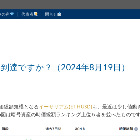
生の声
代表者
問合せ
達ですか？（2024年8月19日）
価総額規模となる
イーサリアム(ETHUSD)
も、最近は少し値動
の図は暗号資産の時価総額ランキング上位５者を並べたもので