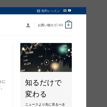
無料レッスン
0
お買い物カゴ /
¥
0
知るだけで
きに
す。
変わる
ニュースより先に見るべき