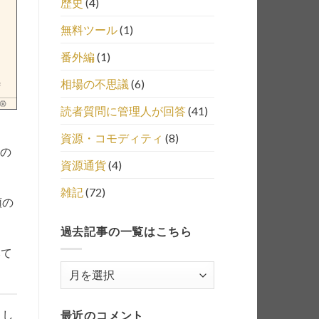
歴史
(4)
無料ツール
(1)
番外編
(1)
相場の不思議
(6)
読者質問に管理人が回答
(41)
資源・コモディティ
(8)
との
資源通貨
(4)
雑記
(72)
頭の
過去記事の一覧はこちら
みて
過
去
記
まし
最近のコメント
事