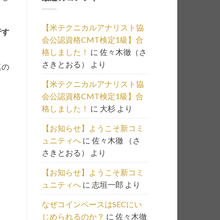
の
一
【米テクニカルアナリスト協
行す
覧
会公認資格CMT検定1級】合
は
格しました！
に
佐々木徹（さ
こ
さきとおる）
より
真の
ち
ら
【米テクニカルアナリスト協
会公認資格CMT検定1級】合
格しました！
に
大杉
より
【お知らせ】ようこそ新コミ
ュニティへ
に
佐々木徹 （さ
さきとおる）
より
【お知らせ】ようこそ新コミ
ュニティへ
に
志垣一郎
より
なぜコインベースはSECにい
じめられるのか？
に
佐々木徹