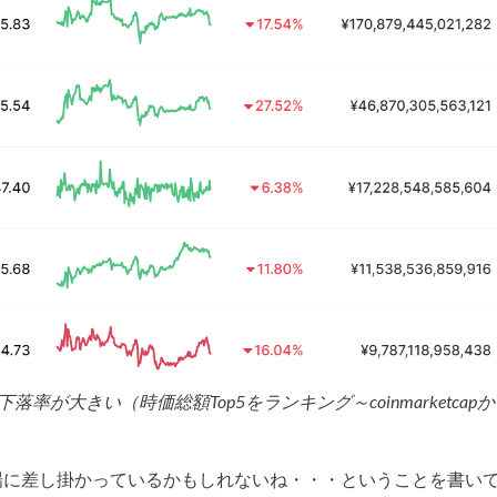
率が大きい（時価総額Top5をランキング～coinmarketcapか
場に差し掛かっているかもしれないね・・・ということを書い