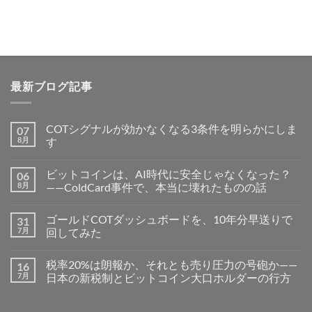
最新ブログ記事
COTシグナルが効かなくなる3条件を明らかにしま
07
8月
す
ビットコインは、AI時代に安全じゃなくなった？
06
8月
——ColdCard事件で、本当に壊れたものの話
ゴールドCOTダッシュボードを、10年分早送りで
31
7月
回してみた
税率20%は朗報か、それとも売り圧力の号砲か——
16
7月
日本の新税制とビットコイン大口ホルダーの行方