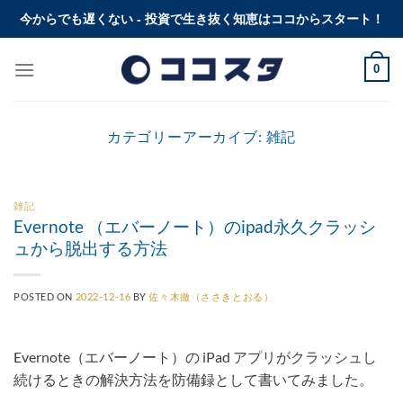
Skip
今からでも遅くない - 投資で生き抜く知恵はココからスタート！
to
content
0
カテゴリーアーカイブ:
雑記
雑記
Evernote （エバーノート）のipad永久クラッシ
ュから脱出する方法
POSTED ON
2022-12-16
BY
佐々木徹（ささきとおる）
Evernote（エバーノート）の iPad アプリがクラッシュし
続けるときの解決方法を防備録として書いてみました。