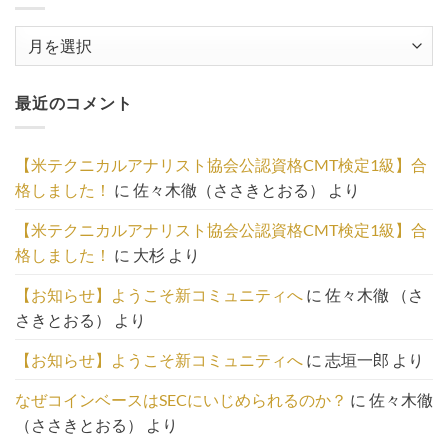
過
去
記
最近のコメント
事
の
一
【米テクニカルアナリスト協会公認資格CMT検定1級】合
覧
格しました！
に
佐々木徹（ささきとおる）
より
は
こ
【米テクニカルアナリスト協会公認資格CMT検定1級】合
ち
格しました！
に
大杉
より
ら
【お知らせ】ようこそ新コミュニティへ
に
佐々木徹 （さ
さきとおる）
より
【お知らせ】ようこそ新コミュニティへ
に
志垣一郎
より
なぜコインベースはSECにいじめられるのか？
に
佐々木徹
（ささきとおる）
より