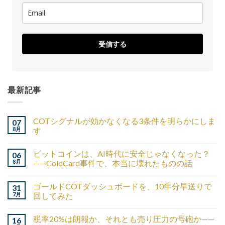
受信する
最新記事
COTシグナルが効かなくなる3条件を明らかにしま
07
8月
す
ビットコインは、AI時代に安全じゃなくなった？
06
8月
——ColdCard事件で、本当に壊れたものの話
ゴールドCOTダッシュボードを、10年分早送りで
31
7月
回してみた
税率20%は朗報か、それとも売り圧力の号砲か——
16