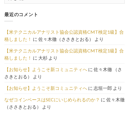
去
記
最近のコメント
事
の
一
【米テクニカルアナリスト協会公認資格CMT検定1級】合
覧
格しました！
に
佐々木徹（ささきとおる）
より
は
こ
【米テクニカルアナリスト協会公認資格CMT検定1級】合
ち
格しました！
に
大杉
より
ら
【お知らせ】ようこそ新コミュニティへ
に
佐々木徹 （さ
さきとおる）
より
【お知らせ】ようこそ新コミュニティへ
に
志垣一郎
より
なぜコインベースはSECにいじめられるのか？
に
佐々木徹
（ささきとおる）
より