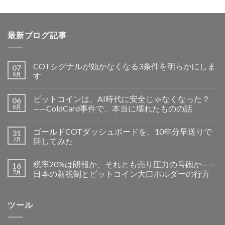
最新ブログ記事
COTシグナルが効かなくなる3条件を明らかにしま
07
8月
す
ビットコインは、AI時代に安全じゃなくなった？
06
8月
——ColdCard事件で、本当に壊れたものの話
ゴールドCOTダッシュボードを、10年分早送りで
31
7月
回してみた
税率20%は朗報か、それとも売り圧力の号砲か——
16
7月
日本の新税制とビットコイン大口ホルダーの行方
ツール