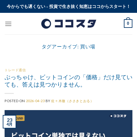
Skip
今からでも遅くない - 投資で生き抜く知恵はココからスタート！
to
content
0
タグアーカイブ:
買い場
トレード通信
ぶっちゃけ、ビットコインの「価格」だけ見てい
ても、答えは見つかりません。
POSTED ON
2026-04-23
BY
佐々木徹（ささきとおる）
23
4月