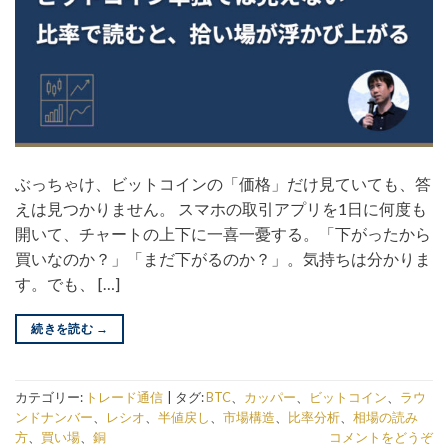
ぶっちゃけ、ビットコインの「価格」だけ見ていても、答
えは見つかりません。 スマホの取引アプリを1日に何度も
開いて、チャートの上下に一喜一憂する。「下がったから
買いなのか？」「まだ下がるのか？」。気持ちは分かりま
す。でも、 […]
続きを読む
→
カテゴリー:
トレード通信
|
タグ:
BTC
、
カッパー
、
ビットコイン
、
ラウ
ンドナンバー
、
レシオ
、
半値戻し
、
市場構造
、
比率分析
、
相場の読み
方
、
買い場
、
銅
コメントをどうぞ