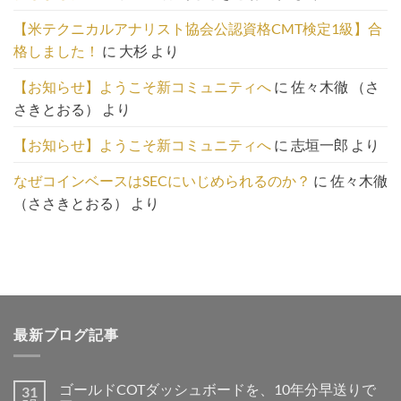
こ
【米テクニカルアナリスト協会公認資格CMT検定1級】合
ち
格しました！
に
大杉
より
ら
【お知らせ】ようこそ新コミュニティへ
に
佐々木徹 （さ
さきとおる）
より
【お知らせ】ようこそ新コミュニティへ
に
志垣一郎
より
なぜコインベースはSECにいじめられるのか？
に
佐々木徹
（ささきとおる）
より
最新ブログ記事
ゴールドCOTダッシュボードを、10年分早送りで
31