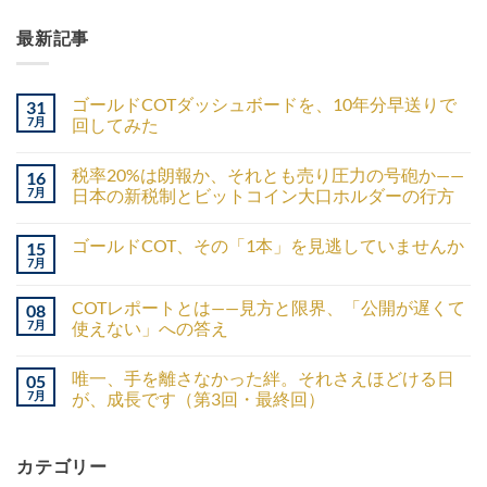
最新記事
ゴールドCOTダッシュボードを、10年分早送りで
31
7月
回してみた
税率20%は朗報か、それとも売り圧力の号砲か——
16
7月
日本の新税制とビットコイン大口ホルダーの行方
ゴールドCOT、その「1本」を見逃していませんか
15
7月
COTレポートとは——見方と限界、「公開が遅くて
08
7月
使えない」への答え
唯一、手を離さなかった絆。それさえほどける日
05
7月
が、成長です（第3回・最終回）
カテゴリー