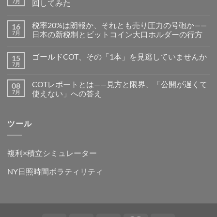
7月
回してみた
税率20%は朗報か、それとも売り圧力の号砲か——
16
7月
日本の新税制とビットコイン大口ホルダーの行方
ゴールドCOT、その「1本」を見逃していませんか
15
7月
COTレポートとは——見方と限界、「公開が遅くて
08
7月
使えない」への答え
ツール
複利×積立シミュレーター
NY日照時間ボラティリティ