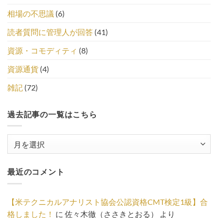
相場の不思議
(6)
読者質問に管理人が回答
(41)
資源・コモディティ
(8)
資源通貨
(4)
雑記
(72)
過去記事の一覧はこちら
過
去
記
最近のコメント
事
の
一
【米テクニカルアナリスト協会公認資格CMT検定1級】合
覧
格しました！
に
佐々木徹（ささきとおる）
より
は