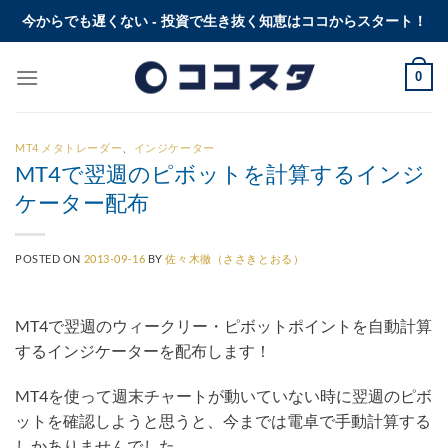
Skip
今からでも遅くない - 投資で生き抜く知恵はココからスタート！
to
content
0
MT4 メタトレーダー
、
インジケーター
MT4で翌週のピボットを計算するインジ
ケーター配布
POSTED ON
2013-09-16
BY
佐々木徹（ささきとおる）
MT4で翌週のウィークリー・ピボットポイントを自動計算
するインジケーターを配布します！
MT4を使って週末チャートが動いていない時に翌週のピボ
ットを確認しようと思うと、今までは電卓で手動計算する
しかありませんでした。