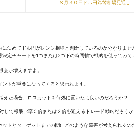
、
８月３０日ドル円為替相場見通し
軸に決めてドル円がレンジ相場と判断しているのか分かりませ
思決定チャートを1つまたは2つ下の時間軸で戦略を使ってみて
きる機会が増えますよ。
イントが重要になってくると思われます。
リーを考えた場合、ロスカットを何処に置いたら良いのだろうか？
に対して報酬比率２倍または３倍を狙えるトレード戦略だろうか
カットとターゲットまでの間にどのような障害が考えられるの