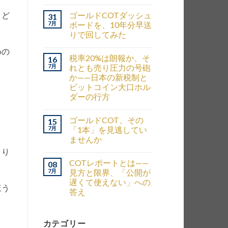
ゴールドCOTダッシュ
、ど
31
7月
ボードを、10年分早送
りで回してみた
めの
税率20%は朗報か、そ
16
7月
れとも売り圧力の号砲
か——日本の新税制と
ビットコイン大口ホル
ダーの行方
ゴールドCOT、その
15
7月
「1本」を見逃してい
ませんか
まり
COTレポートとは——
08
7月
見方と限界、「公開が
遅くて使えない」への
ほう
答え
カテゴリー