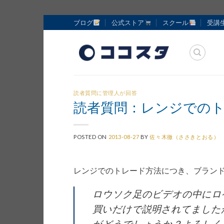
Skip
ブログ
公式ストア
スクール
受講
to
content
読者質問に管理人が回答
読者質問：レンジでの
POSTED ON
2013-08-27
BY
佐々木徹（ささきとおる）
レンジでのトレード方法につき、ブラン
ロウソク足のビデオの中にロ
買いだけで説明されてました
がどうでしょうか？よろしく