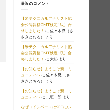
最近のコメント
事
の
一
【米テクニカルアナリスト協
覧
会公認資格CMT検定1級】合
は
格しました！
に
佐々木徹（さ
こ
さきとおる）
より
ち
ら
【米テクニカルアナリスト協
会公認資格CMT検定1級】合
格しました！
に
大杉
より
【お知らせ】ようこそ新コミ
ュニティへ
に
佐々木徹 （さ
さきとおる）
より
【お知らせ】ようこそ新コミ
ュニティへ
に
志垣一郎
より
なぜコインベースはSECにい