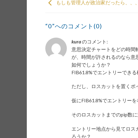
もしも管理人が政治家だったら、、
“0”へのコメント(0)
kura
のコメント:
意思決定チャートをどの時間
が、時間が許されるのなら意
如何でしょうか？
FIB61.8%でエントリーで
ただし、ロスカットを置くポ
仮にFIB61.8%でエント
そのロスカットまでのpip数
エントリー地点から見てロス
ろうか？