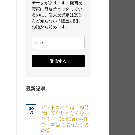
データがあります。機関投
資家は毎週チェックしてい
るのに、個人投資家はほと
んど知らない「建玉明細」
の話から始めます。
受信する
最新記事
ビットコインは、AI時
06
8月
代に安全じゃなくなっ
た？——ColdCard事件
で、本当に壊れたもの
の話