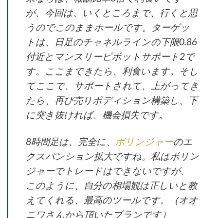
が、今回は、いくところまで、行くと思
うのでこのままホールです。ターゲッ
トは、日足のチャネルラインの下限0.86
付近とマンスリーピボットサポート2で
す。ここまできたら、利食います。そし
てここで、サポートされて、上がってき
たら、再び売りポディション構築し、下
に突き抜ければ、機会損失です。
8時間足は、完全に、
ボリンジャー
のエ
クスパンション拡大ですね。私はボリン
ジャーでトレードはできないですが、
このように、自分の相場観は正しいと教
えてくれる、最高のツールです。（オオ
ニワさんから頂いたプランです）