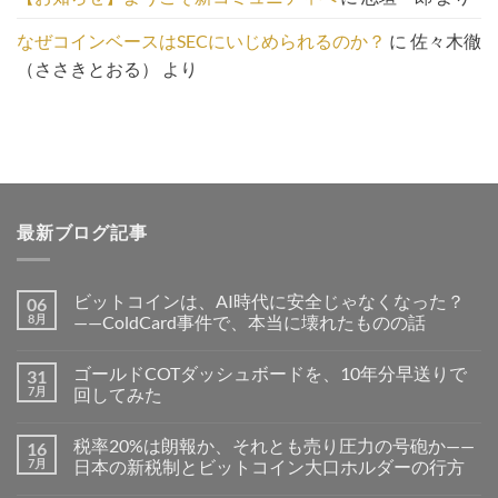
なぜコインベースはSECにいじめられるのか？
に
佐々木徹
（ささきとおる）
より
最新ブログ記事
ビットコインは、AI時代に安全じゃなくなった？
06
8月
——ColdCard事件で、本当に壊れたものの話
ゴールドCOTダッシュボードを、10年分早送りで
31
7月
回してみた
税率20%は朗報か、それとも売り圧力の号砲か——
16
7月
日本の新税制とビットコイン大口ホルダーの行方