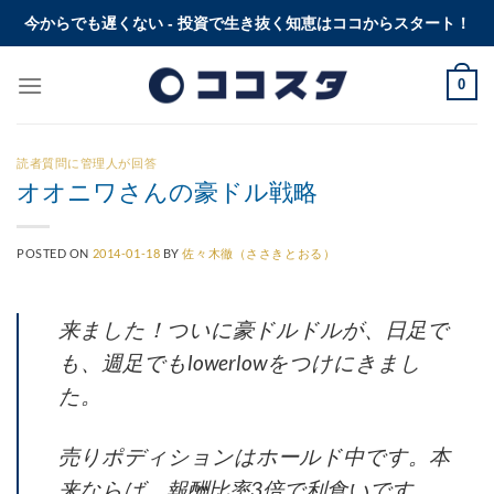
Skip
今からでも遅くない - 投資で生き抜く知恵はココからスタート！
to
content
0
読者質問に管理人が回答
オオニワさんの豪ドル戦略
POSTED ON
2014-01-18
BY
佐々木徹（ささきとおる）
来ました！ついに豪ドルドルが、日足で
も、週足でもlowerlowをつけにきまし
た。
売りポディションはホールド中です。本
来ならば、報酬比率3倍で利食いです