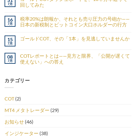
7月
回してみた
税率20%は朗報か、それとも売り圧力の号砲か——
16
7月
日本の新税制とビットコイン大口ホルダーの行方
ゴールドCOT、その「1本」を見逃していませんか
15
7月
COTレポートとは——見方と限界、「公開が遅くて
08
7月
使えない」への答え
カテゴリー
COT
(2)
MT4 メタトレーダー
(29)
お知らせ
(46)
インジケーター
(38)