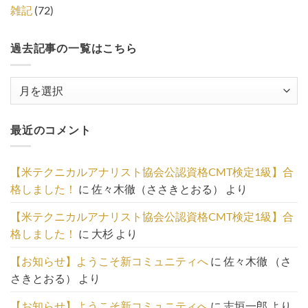
雑記
(72)
過去記事の一覧はこちら
過
去
記
最近のコメント
事
の
一
【米テクニカルアナリスト協会公認資格CMT検定1級】合
覧
格しました！
に
佐々木徹（ささきとおる）
より
は
こ
【米テクニカルアナリスト協会公認資格CMT検定1級】合
ち
格しました！
に
大杉
より
ら
【お知らせ】ようこそ新コミュニティへ
に
佐々木徹 （さ
さきとおる）
より
【お知らせ】ようこそ新コミュニティへ
に
志垣一郎
より