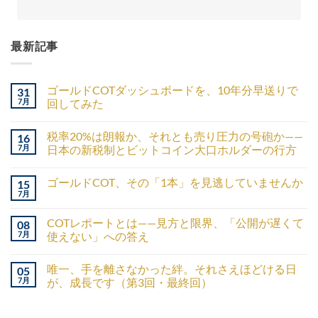
最新記事
ゴールドCOTダッシュボードを、10年分早送りで
31
7月
回してみた
税率20%は朗報か、それとも売り圧力の号砲か——
16
7月
日本の新税制とビットコイン大口ホルダーの行方
ゴールドCOT、その「1本」を見逃していませんか
15
7月
COTレポートとは——見方と限界、「公開が遅くて
08
7月
使えない」への答え
唯一、手を離さなかった絆。それさえほどける日
05
7月
が、成長です（第3回・最終回）