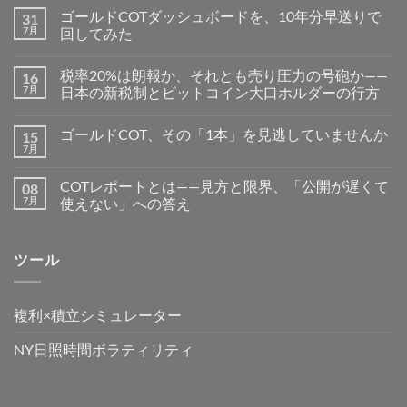
ゴールドCOTダッシュボードを、10年分早送りで
31
7月
回してみた
税率20%は朗報か、それとも売り圧力の号砲か——
16
7月
日本の新税制とビットコイン大口ホルダーの行方
ゴールドCOT、その「1本」を見逃していませんか
15
7月
COTレポートとは——見方と限界、「公開が遅くて
08
7月
使えない」への答え
ツール
複利×積立シミュレーター
NY日照時間ボラティリティ