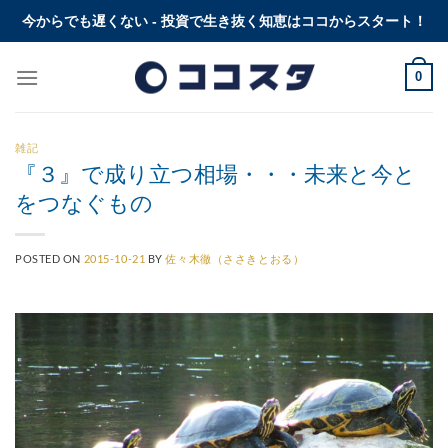
Skip
今からでも遅くない - 投資で生き抜く知恵はココからスタート！
to
content
0
雑記
『３』で成り立つ相場・・・未来と今と
をつなぐもの
POSTED ON
2015-10-21
BY
佐々木徹（ささきとおる）