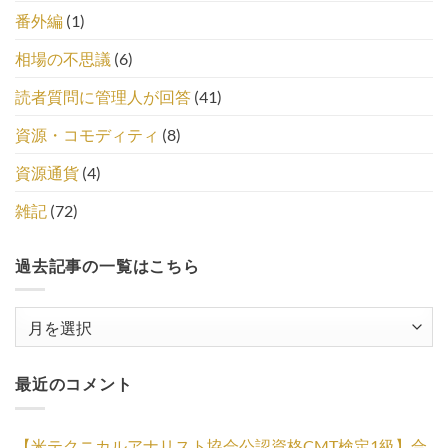
番外編
(1)
相場の不思議
(6)
読者質問に管理人が回答
(41)
資源・コモディティ
(8)
資源通貨
(4)
雑記
(72)
過去記事の一覧はこちら
過
去
記
最近のコメント
事
の
一
【米テクニカルアナリスト協会公認資格CMT検定1級】合