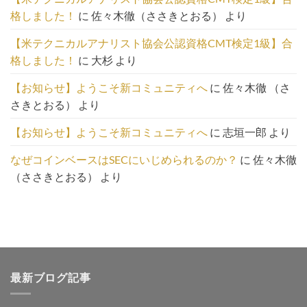
覧
格しました！
に
佐々木徹（ささきとおる）
より
は
こ
【米テクニカルアナリスト協会公認資格CMT検定1級】合
ち
格しました！
に
大杉
より
ら
【お知らせ】ようこそ新コミュニティへ
に
佐々木徹 （さ
さきとおる）
より
【お知らせ】ようこそ新コミュニティへ
に
志垣一郎
より
なぜコインベースはSECにいじめられるのか？
に
佐々木徹
（ささきとおる）
より
最新ブログ記事