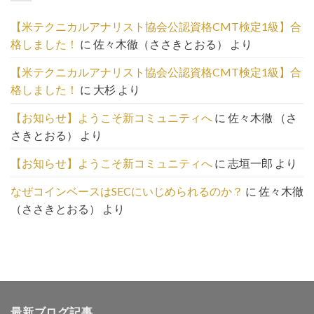
の
一
【米テクニカルアナリスト協会公認資格CMT検定1級】合
覧
格しました！
に
佐々木徹（ささきとおる）
より
は
こ
【米テクニカルアナリスト協会公認資格CMT検定1級】合
ち
格しました！
に
大杉
より
ら
【お知らせ】ようこそ新コミュニティへ
に
佐々木徹 （さ
さきとおる）
より
【お知らせ】ようこそ新コミュニティへ
に
志垣一郎
より
なぜコインベースはSECにいじめられるのか？
に
佐々木徹
（ささきとおる）
より
最新ブログ記事