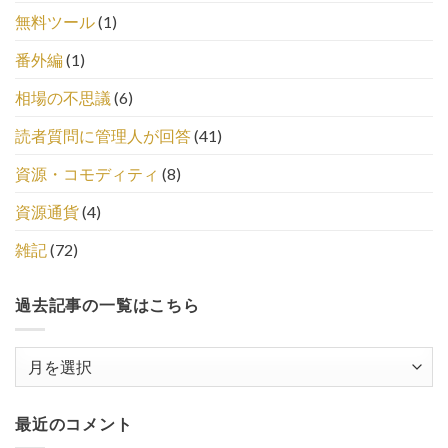
無料ツール
(1)
番外編
(1)
相場の不思議
(6)
読者質問に管理人が回答
(41)
資源・コモディティ
(8)
資源通貨
(4)
雑記
(72)
過去記事の一覧はこちら
過
去
記
最近のコメント
事