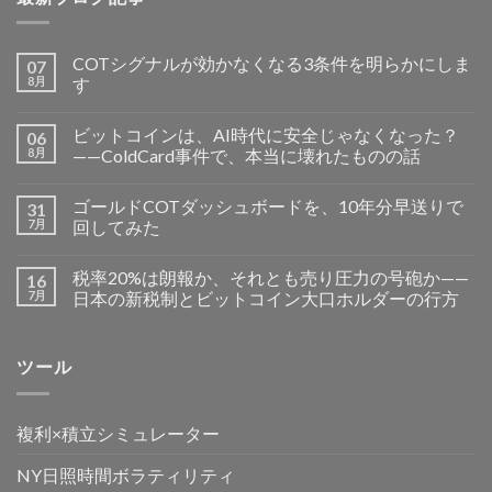
COTシグナルが効かなくなる3条件を明らかにしま
07
8月
す
ビットコインは、AI時代に安全じゃなくなった？
06
8月
——ColdCard事件で、本当に壊れたものの話
ゴールドCOTダッシュボードを、10年分早送りで
31
7月
回してみた
税率20%は朗報か、それとも売り圧力の号砲か——
16
7月
日本の新税制とビットコイン大口ホルダーの行方
ツール
複利×積立シミュレーター
NY日照時間ボラティリティ