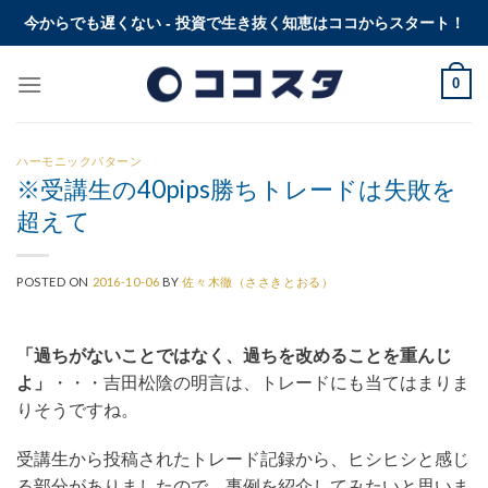
Skip
今からでも遅くない - 投資で生き抜く知恵はココからスタート！
to
content
0
ハーモニックパターン
※受講生の40pips勝ちトレードは失敗を
超えて
POSTED ON
2016-10-06
BY
佐々木徹（ささきとおる）
「過ちがないことではなく、過ちを改めることを重んじ
よ」
・・・吉田松陰の明言は、トレードにも当てはまりま
りそうですね。
受講生から投稿されたトレード記録から、ヒシヒシと感じ
る部分がありましたので、事例を紹介してみたいと思いま