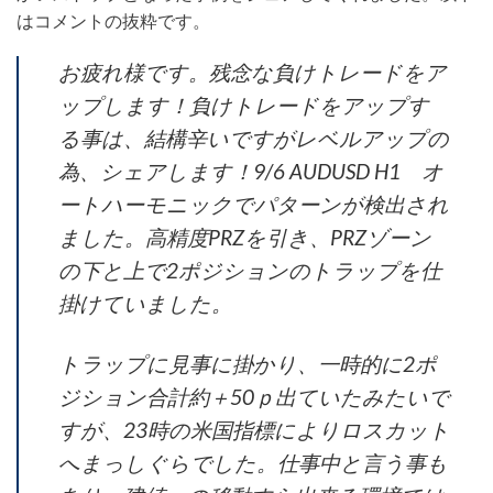
はコメントの抜粋です。
お疲れ様です。残念な負けトレードをア
ップします！負けトレードをアップす
る事は、結構辛いですがレベルアップの
為、シェアします！9/6 AUDUSD H1 オ
ートハーモニックでパターンが検出され
ました。高精度PRZを引き、PRZゾーン
の下と上で2ポジションのトラップを仕
掛けていました。
トラップに見事に掛かり、一時的に2ポ
ジション合計約＋50ｐ出ていたみたいで
すが、23時の米国指標によりロスカット
へまっしぐらでした。仕事中と言う事も