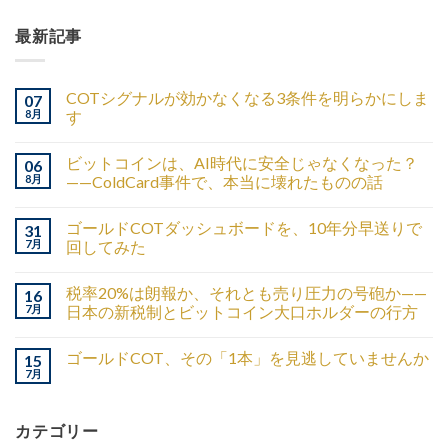
最新記事
COTシグナルが効かなくなる3条件を明らかにしま
07
8月
す
ビットコインは、AI時代に安全じゃなくなった？
06
8月
——ColdCard事件で、本当に壊れたものの話
ゴールドCOTダッシュボードを、10年分早送りで
31
7月
回してみた
税率20%は朗報か、それとも売り圧力の号砲か——
16
7月
日本の新税制とビットコイン大口ホルダーの行方
ゴールドCOT、その「1本」を見逃していませんか
15
7月
カテゴリー