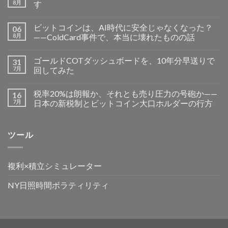
8月
す
ビットコインは、AI時代に安全じゃなくなった？
06
8月
——ColdCard事件で、本当に壊れたものの話
ゴールドCOTダッシュボードを、10年分早送りで
31
7月
回してみた
税率20%は朗報か、それとも売り圧力の号砲か——
16
7月
日本の新税制とビットコイン大口ホルダーの行方
ツール
複利×積立シミュレーター
NY日照時間ボラティリティ