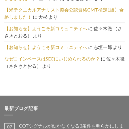
は
こ
【米テクニカルアナリスト協会公認資格CMT検定1級】合
ち
格しました！
に
大杉
より
ら
【お知らせ】ようこそ新コミュニティへ
に
佐々木徹 （さ
さきとおる）
より
【お知らせ】ようこそ新コミュニティへ
に
志垣一郎
より
なぜコインベースはSECにいじめられるのか？
に
佐々木徹
（ささきとおる）
より
最新ブログ記事
COTシグナルが効かなくなる3条件を明らかにしま
07