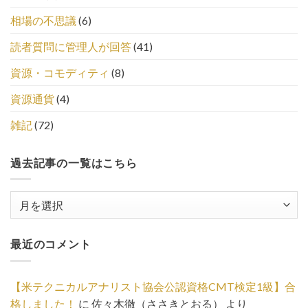
相場の不思議
(6)
読者質問に管理人が回答
(41)
資源・コモディティ
(8)
資源通貨
(4)
雑記
(72)
過去記事の一覧はこちら
過
去
記
最近のコメント
事
の
一
【米テクニカルアナリスト協会公認資格CMT検定1級】合
覧
格しました！
に
佐々木徹（ささきとおる）
より