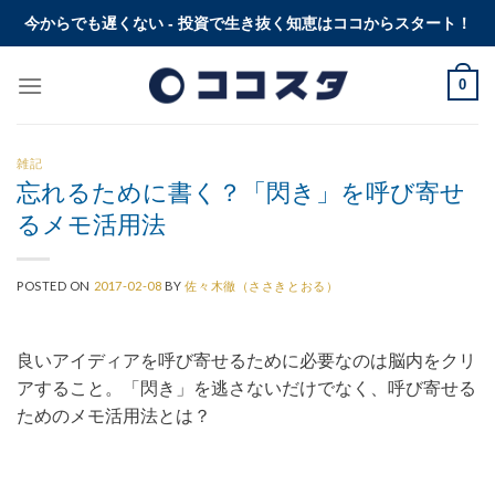
Skip
今からでも遅くない - 投資で生き抜く知恵はココからスタート！
to
content
0
雑記
忘れるために書く？「閃き」を呼び寄せ
るメモ活用法
POSTED ON
2017-02-08
BY
佐々木徹（ささきとおる）
良いアイディアを呼び寄せるために必要なのは脳内をクリ
アすること。「閃き」を逃さないだけでなく、呼び寄せる
ためのメモ活用法とは？