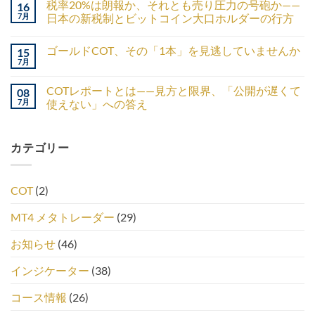
税率20%は朗報か、それとも売り圧力の号砲か——
16
7月
日本の新税制とビットコイン大口ホルダーの行方
ゴールドCOT、その「1本」を見逃していませんか
15
7月
COTレポートとは——見方と限界、「公開が遅くて
08
7月
使えない」への答え
カテゴリー
COT
(2)
MT4 メタトレーダー
(29)
お知らせ
(46)
インジケーター
(38)
コース情報
(26)