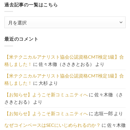
過去記事の一覧はこちら
過
去
記
最近のコメント
事
の
一
【米テクニカルアナリスト協会公認資格CMT検定1級】合
覧
格しました！
に
佐々木徹（ささきとおる）
より
は
こ
【米テクニカルアナリスト協会公認資格CMT検定1級】合
ち
格しました！
に
大杉
より
ら
【お知らせ】ようこそ新コミュニティへ
に
佐々木徹 （さ
さきとおる）
より
【お知らせ】ようこそ新コミュニティへ
に
志垣一郎
より
なぜコインベースはSECにいじめられるのか？
に
佐々木徹