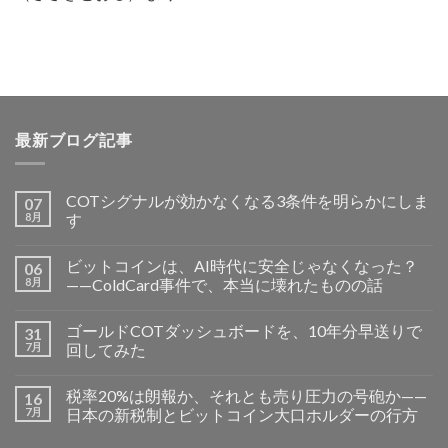
最新ブログ記事
COTシグナルが効かなくなる3条件を明らかにしま
07
8月
す
ビットコインは、AI時代に安全じゃなくなった？
06
8月
——ColdCard事件で、本当に壊れたものの話
ゴールドCOTダッシュボードを、10年分早送りで
31
7月
回してみた
税率20%は朗報か、それとも売り圧力の号砲か——
16
7月
日本の新税制とビットコイン大口ホルダーの行方