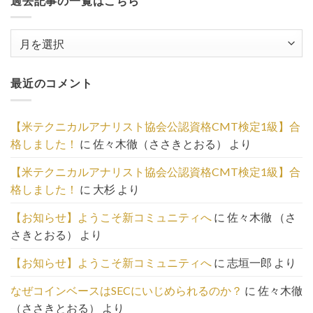
過去記事の一覧はこちら
過
去
記
最近のコメント
事
の
一
【米テクニカルアナリスト協会公認資格CMT検定1級】合
覧
格しました！
に
佐々木徹（ささきとおる）
より
は
こ
【米テクニカルアナリスト協会公認資格CMT検定1級】合
ち
格しました！
に
大杉
より
ら
【お知らせ】ようこそ新コミュニティへ
に
佐々木徹 （さ
さきとおる）
より
【お知らせ】ようこそ新コミュニティへ
に
志垣一郎
より
なぜコインベースはSECにいじめられるのか？
に
佐々木徹
（ささきとおる）
より