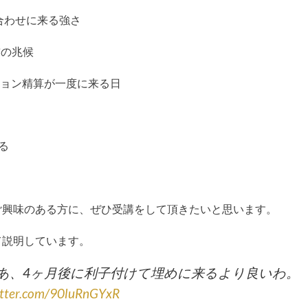
合わせに来る強さ
前の兆候
ション精算が一度に来る日
る
ご興味のある方に、ぜひ受講をして頂きたいと思います。
て説明しています。
あ、4ヶ月後に利子付けて埋めに来るより良いわ。
itter.com/90luRnGYxR