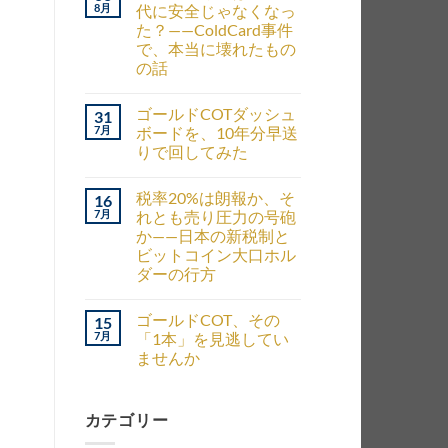
8月
代に安全じゃなくなっ
た？——ColdCard事件
で、本当に壊れたもの
。
の話
ゴールドCOTダッシュ
31
7月
ボードを、10年分早送
りで回してみた
税率20%は朗報か、そ
16
7月
れとも売り圧力の号砲
か——日本の新税制と
ビットコイン大口ホル
ダーの行方
ゴールドCOT、その
15
7月
「1本」を見逃してい
ませんか
カテゴリー