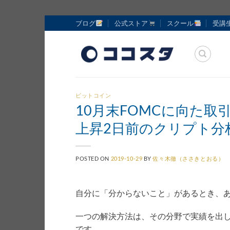
Skip
ブログ
公式ストア
スクール
受講
to
content
ビットコイン
10月末FOMCに向た取
上昇2日前のクリプト分
POSTED ON
2019-10-29
BY
佐々木徹（ささきとおる）
自分に「分からないこと」があるとき、
一つの解決方法は、その分野で実績を出
です。