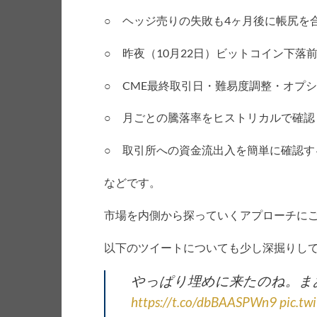
○ ヘッジ売りの失敗も4ヶ月後に帳尻を
○ 昨夜（10月22日）ビットコイン下落
○ CME最終取引日・難易度調整・オプ
○ 月ごとの騰落率をヒストリカルで確認
○ 取引所への資金流出入を簡単に確認す
などです。
市場を内側から探っていくアプローチに
以下のツイートについても少し深掘りし
やっぱり埋めに来たのね。ま
https://t.co/dbBAASPWn9
pic.tw