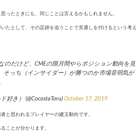
と思ったときにも、同じことは言えるかもしれません。
がいたとして、その足跡を追うことで見通しを付けるという考
なのだけど、CMEの限月間やらポジション動向を見
。そっち（インサイダー）が勝つのか市場音弱気が
。
ールド好き） (@CocostaToru)
October 17, 2019
掘者と思われるプレイヤーの建玉動向です。
あることが分かります。