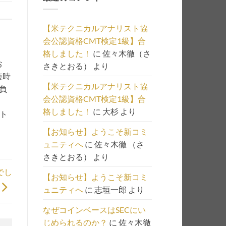
の
一
【米テクニカルアナリスト協
覧
会公認資格CMT検定1級】合
は
格しました！
に
佐々木徹（さ
こ
お
さきとおる）
より
ち
短時
ら
【米テクニカルアナリスト協
負
会公認資格CMT検定1級】合
格しました！
に
大杉
より
、ト
【お知らせ】ようこそ新コミ
ュニティへ
に
佐々木徹 （さ
さきとおる）
より
でし
【お知らせ】ようこそ新コミ
ュニティへ
に
志垣一郎
より
なぜコインベースはSECにい
じめられるのか？
に
佐々木徹