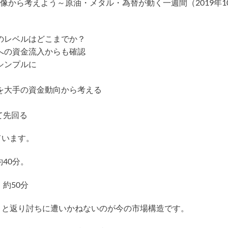
を全体像から考えよう～原油・メタル・為替が動く一週間（2019年1
壁のレベルはどこまでか？
ドへの資金流入からも確認
はシンプルに
かを大手の資金動向から考える
して先回る
ています。
40分。
約50分
くと返り討ちに遭いかねないのが今の市場構造です。