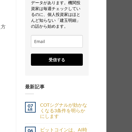
データがあります。機関投
資家は毎週チェックしてい
るのに、個人投資家はほと
んど知らない「建玉明細」
の話から始めます。
え方
受信する
最新記事
COTシグナルが効かな
07
8月
くなる3条件を明らか
にします
ビットコインは、AI時
06