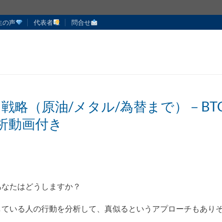
生の声
代表者
問合せ
引戦略（原油/メタル/為替まで）－BT
析動画付き
あなたはどうしますか？
している人の行動を分析して、真似るというアプローチもあり