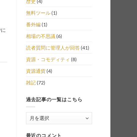
歴史
(4)
無料ツール
(1)
番外編
(1)
でに
相場の不思議
(6)
読者質問に管理人が回答
(41)
資源・コモディティ
(8)
資源通貨
(4)
雑記
(72)
過去記事の一覧はこちら
過
去
記
最近のコメント
事