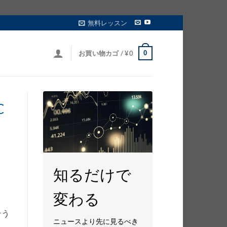
無料レッスン
0
お買い物カゴ /
¥
0
C
知るだけで
変わる
そう
ニュースより先に見るべき