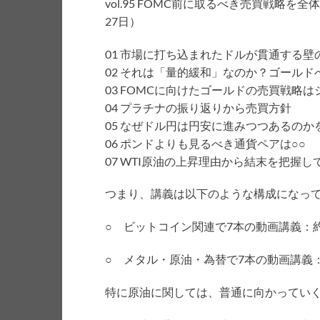
vol.95 FOMC前に取るべき売買戦略
27日）
01 市場に打ち込まれたドルが貫通する
02 それは「量的緩和」なのか？ゴール
03 FOMCに向けたゴールドの売買戦略
04 プラチナの振り返りから売買方針
05 なぜドル円は円安に進みつつあるの
06 ポンドよりも見るべき通貨ペアは○○
07 WTI原油の上昇理由から結末を把握
つまり、講義は以下のような構成になっ
○ ビットコイン関連で7本の動画講義：約
○ メタル・原油・為替で7本の動画講義：
特に原油に関しては、普通に向かってい