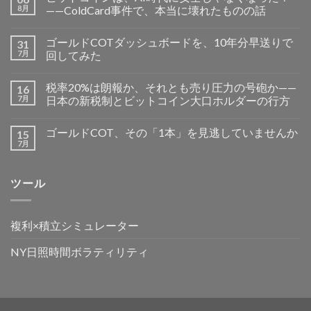
8月
——ColdCard事件で、本当に壊れたものの話
ゴールドCOTダッシュボードを、10年分早送りで
31
7月
回してみた
税率20%は朗報か、それとも売り圧力の号砲か——
16
7月
日本の新税制とビットコイン大口ホルダーの行方
ゴールドCOT、その「1本」を見逃していませんか
15
7月
ツール
複利×積立シミュレーター
NY日照時間ボラティリティ