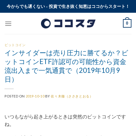
Skip
今からでも遅くない - 投資で生き抜く知恵はココからスタート！
to
content
0
ビットコイン
インサイダーは売り圧力に勝てるか？ビ
ットコインETF許認可の可能性から資金
流出入まで一気通貫で（2019年10月9
日）​
POSTED ON
2019-10-10
BY
佐々木徹（ささきとおる）
いつもながら起き上がるときは突然のビットコインです
ね。