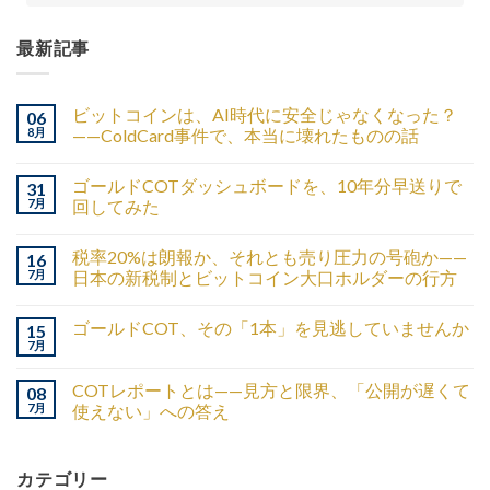
最新記事
ビットコインは、AI時代に安全じゃなくなった？
06
8月
——ColdCard事件で、本当に壊れたものの話
ゴールドCOTダッシュボードを、10年分早送りで
31
7月
回してみた
税率20%は朗報か、それとも売り圧力の号砲か——
16
7月
日本の新税制とビットコイン大口ホルダーの行方
ゴールドCOT、その「1本」を見逃していませんか
15
7月
COTレポートとは——見方と限界、「公開が遅くて
08
7月
使えない」への答え
カテゴリー