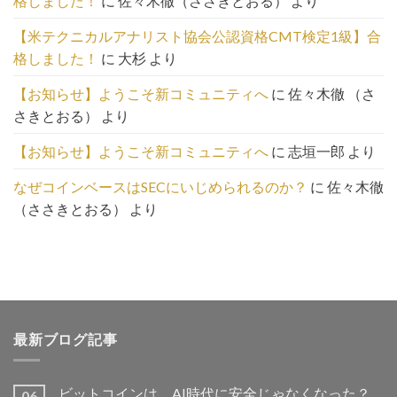
格しました！
に
佐々木徹（ささきとおる）
より
は
こ
【米テクニカルアナリスト協会公認資格CMT検定1級】合
ち
格しました！
に
大杉
より
ら
【お知らせ】ようこそ新コミュニティへ
に
佐々木徹 （さ
さきとおる）
より
【お知らせ】ようこそ新コミュニティへ
に
志垣一郎
より
なぜコインベースはSECにいじめられるのか？
に
佐々木徹
（ささきとおる）
より
最新ブログ記事
ビットコインは、AI時代に安全じゃなくなった？
06