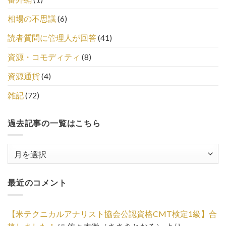
相場の不思議
(6)
読者質問に管理人が回答
(41)
資源・コモディティ
(8)
資源通貨
(4)
雑記
(72)
過去記事の一覧はこちら
過
去
記
最近のコメント
事
の
一
【米テクニカルアナリスト協会公認資格CMT検定1級】合
覧