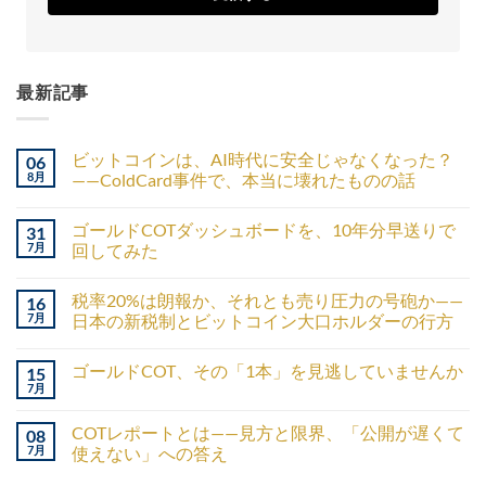
最新記事
ビットコインは、AI時代に安全じゃなくなった？
06
8月
——ColdCard事件で、本当に壊れたものの話
ゴールドCOTダッシュボードを、10年分早送りで
31
7月
回してみた
税率20%は朗報か、それとも売り圧力の号砲か——
16
7月
日本の新税制とビットコイン大口ホルダーの行方
ゴールドCOT、その「1本」を見逃していませんか
15
7月
COTレポートとは——見方と限界、「公開が遅くて
08
7月
使えない」への答え