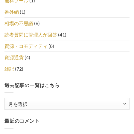
無料ツール
(1)
番外編
(1)
相場の不思議
(6)
読者質問に管理人が回答
(41)
資源・コモディティ
(8)
資源通貨
(4)
雑記
(72)
過去記事の一覧はこちら
過
去
記
最近のコメント
事
の