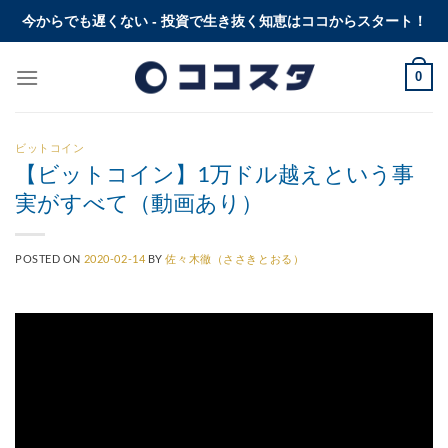
Skip
今からでも遅くない - 投資で生き抜く知恵はココからスタート！
to
content
0
ビットコイン
【ビットコイン】1万ドル越えという事
実がすべて（動画あり）
POSTED ON
2020-02-14
BY
佐々木徹（ささきとおる）