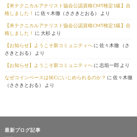
一
【米テクニカルアナリスト協会公認資格CMT検定1級】合
覧
格しました！
に
佐々木徹（ささきとおる）
より
は
こ
【米テクニカルアナリスト協会公認資格CMT検定1級】合
ち
格しました！
に
大杉
より
ら
【お知らせ】ようこそ新コミュニティへ
に
佐々木徹 （さ
さきとおる）
より
【お知らせ】ようこそ新コミュニティへ
に
志垣一郎
より
なぜコインベースはSECにいじめられるのか？
に
佐々木徹
（ささきとおる）
より
最新ブログ記事