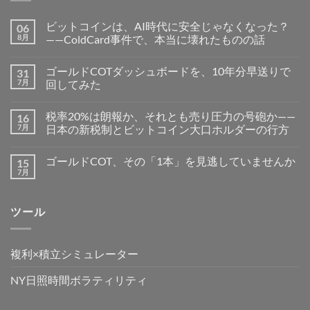
ビットコインは、AI時代に安全じゃなくなった？
06
8月
——ColdCard事件で、本当に壊れたものの話
ゴールドCOTダッシュボードを、10年分早送りで
31
7月
回してみた
税率20%は朗報か、それとも売り圧力の号砲か——
16
7月
日本の新税制とビットコイン大口ホルダーの行方
ゴールドCOT、その「1本」を見逃していませんか
15
7月
ツール
複利×積立シミュレーター
NY日照時間ボラティリティ