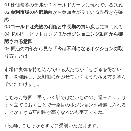
01 株価暴落の予兆か？イールドカーブに現れている異変
02
金利市場の内部動向
から参加者が見ている先行きを確
認
03
ゴールドは先物の利確と中長期の買い戻し
に挟まれる
04 ドル円・ビットロングほか
ポジショニング動向から確
認される意図
05 原油の内部から見た「
今は不利になるポジションの取
り方
」とは
市場に実弾を持ち込んでいる人たちが「せざるを得ない
事」を理解し、反対側にかぶせていくような考え方を学ん
でいただけます。
もちろん毎回上手くいく訳ではないものの、週末にシナリ
オを立てておくことで一発目のポジションを綺麗に入れる
ことができる可能性が高くなるのも事実ですね。
↓ 続編はこちらからすぐに受講いただけます。