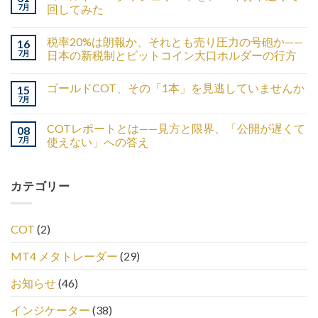
7月
回してみた
税率20%は朗報か、それとも売り圧力の号砲か——
16
7月
日本の新税制とビットコイン大口ホルダーの行方
ゴールドCOT、その「1本」を見逃していませんか
15
7月
COTレポートとは——見方と限界、「公開が遅くて
08
7月
使えない」への答え
カテゴリー
COT
(2)
MT4 メタトレーダー
(29)
お知らせ
(46)
インジケーター
(38)