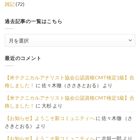
雑記
(72)
過去記事の一覧はこちら
過
去
記
最近のコメント
事
の
一
【米テクニカルアナリスト協会公認資格CMT検定1級】合
覧
格しました！
に
佐々木徹（ささきとおる）
より
は
こ
【米テクニカルアナリスト協会公認資格CMT検定1級】合
ち
格しました！
に
大杉
より
ら
【お知らせ】ようこそ新コミュニティへ
に
佐々木徹 （さ
さきとおる）
より
【お知らせ】ようこそ新コミュニティへ
に
志垣一郎
より