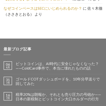
なぜコインベースはSECにいじめられるのか？
に
佐々木徹
（ささきとおる）
より
最新ブログ記事
ビットコインは、AI時代に安全じゃなくなった？
06
8月
——ColdCard事件で、本当に壊れたものの話
ゴールドCOTダッシュボードを、10年分早送りで
31
7月
回してみた
税率20%は朗報か、それとも売り圧力の号砲か——
16
7月
日本の新税制とビットコイン大口ホルダーの行方