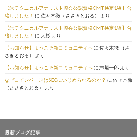
一
【米テクニカルアナリスト協会公認資格CMT検定1級】合
覧
格しました！
に
佐々木徹（ささきとおる）
より
は
こ
【米テクニカルアナリスト協会公認資格CMT検定1級】合
ち
格しました！
に
大杉
より
ら
【お知らせ】ようこそ新コミュニティへ
に
佐々木徹 （さ
さきとおる）
より
【お知らせ】ようこそ新コミュニティへ
に
志垣一郎
より
なぜコインベースはSECにいじめられるのか？
に
佐々木徹
（ささきとおる）
より
最新ブログ記事