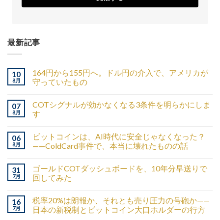
最新記事
164円から155円へ。ドル円の介入で、アメリカが
10
8月
守っていたもの
COTシグナルが効かなくなる3条件を明らかにしま
07
8月
す
ビットコインは、AI時代に安全じゃなくなった？
06
8月
——ColdCard事件で、本当に壊れたものの話
ゴールドCOTダッシュボードを、10年分早送りで
31
7月
回してみた
税率20%は朗報か、それとも売り圧力の号砲か——
16
7月
日本の新税制とビットコイン大口ホルダーの行方