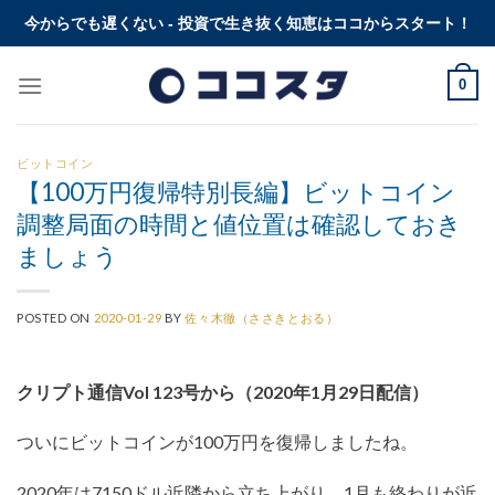
Skip
今からでも遅くない - 投資で生き抜く知恵はココからスタート！
to
content
0
ビットコイン
【100万円復帰特別長編】ビットコイン
調整局面の時間と値位置は確認しておき
ましょう
POSTED ON
2020-01-29
BY
佐々木徹（ささきとおる）
クリプト通信Vol 123号から（2020年1月29日配信）
ついにビットコインが100万円を復帰しましたね。
2020年は7150ドル近隣から立ち上がり、1月も終わりが近