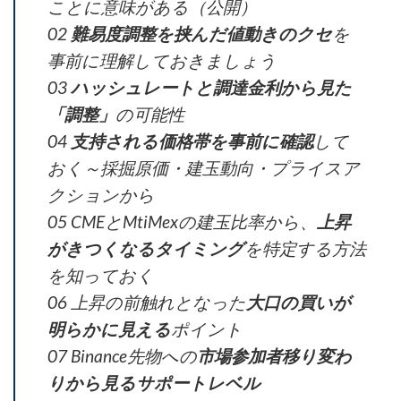
ことに意味がある（公開）
02
難易度調整を挟んだ値動きのクセ
を
事前に理解しておきましょう
03
ハッシュレートと調達金利から見た
「調整」
の可能性
04
支持される価格帯を事前に確認
して
おく～採掘原価・建玉動向・プライスア
クションから
05 CMEとMtiMexの建玉比率から、
上昇
がきつくなるタイミング
を特定する方法
を知っておく
06 上昇の前触れとなった
大口の買いが
明らかに見える
ポイント
07 Binance先物への
市場参加者移り変わ
りから見るサポートレベル