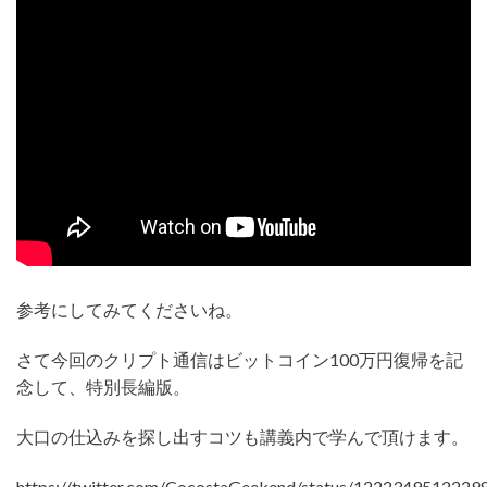
参考にしてみてくださいね。
さて今回のクリプト通信はビットコイン100万円復帰を記
念して、特別長編版。
大口の仕込みを探し出すコツも講義内で学んで頂けます。
https://twitter.com/CocostaGeekend/status/1222349512229