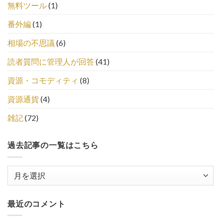
無料ツール
(1)
番外編
(1)
相場の不思議
(6)
読者質問に管理人が回答
(41)
資源・コモディティ
(8)
資源通貨
(4)
雑記
(72)
過去記事の一覧はこちら
過
去
記
最近のコメント
事
の